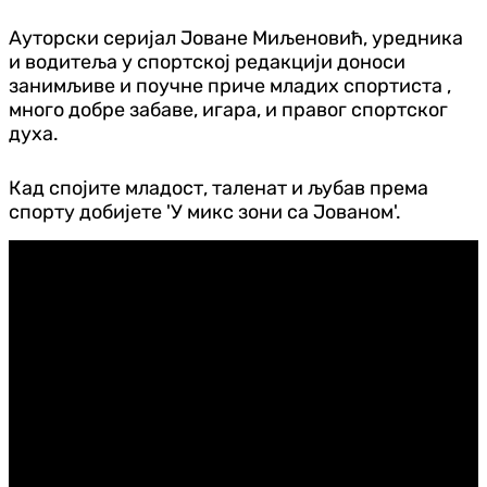
Ауторски серијал Јоване Миљеновић, уредника
и водитеља у спортској редакцији доноси
занимљиве и поучне приче младих спортиста ,
много добре забаве, игара, и правог спортског
духа.
Кад спојите младост, таленат и љубав према
спорту добијете 'У микс зони са Јованом'.