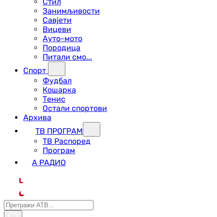
Стил
Занимљивости
Савјети
Вицеви
Ауто-мото
Породица
Питали смо...
Спорт
Фудбал
Кошарка
Тенис
Остали спортови
Архива
ТВ ПРОГРАМ
ТВ Распоред
Програм
А РАДИО
L