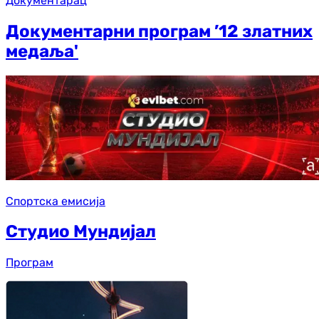
Документарац
Документарни програм ’12 златних
медаља'
Спортска емисија
Студио Мундијал
Програм