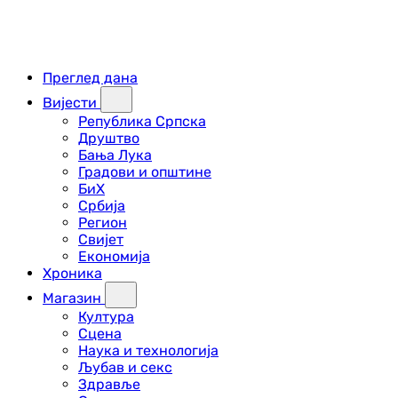
Преглед дана
Вијести
Република Српска
Друштво
Бања Лука
Градови и општине
БиХ
Србија
Регион
Свијет
Економија
Хроника
Магазин
Култура
Сцена
Наука и технологија
Љубав и секс
Здравље