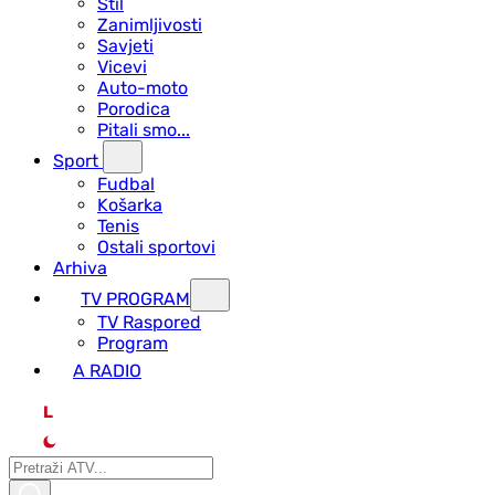
Stil
Zanimljivosti
Savjeti
Vicevi
Auto-moto
Porodica
Pitali smo...
Sport
Fudbal
Košarka
Tenis
Ostali sportovi
Arhiva
TV PROGRAM
ТV Raspored
Program
A RADIO
L