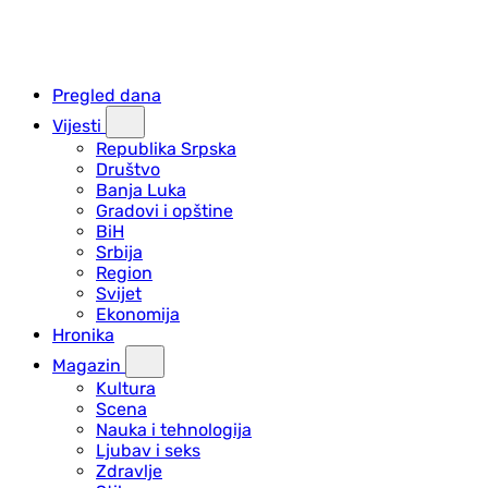
Pregled dana
Vijesti
Republika Srpska
Društvo
Banja Luka
Gradovi i opštine
BiH
Srbija
Region
Svijet
Ekonomija
Hronika
Magazin
Kultura
Scena
Nauka i tehnologija
Ljubav i seks
Zdravlje