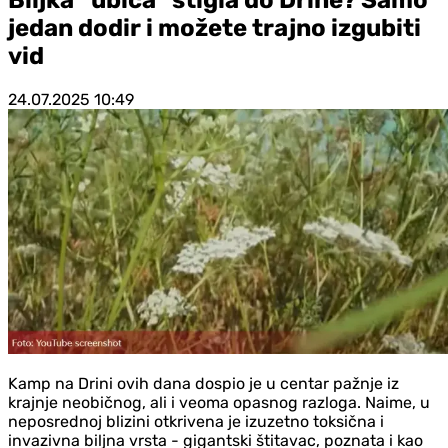
jedan dodir i možete trajno izgubiti
vid
24.07.2025
10:49
Kamp na Drini ovih dana dospio je u centar pažnje iz
krajnje neobičnog, ali i veoma opasnog razloga. Naime, u
neposrednoj blizini otkrivena je izuzetno toksična i
invazivna biljna vrsta - gigantski štitavac, poznata i kao