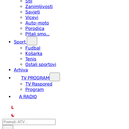
Stil
Zanimljivosti
Savjeti
Vicevi
Auto-moto
Porodica
Pitali smo...
Sport
Fudbal
Košarka
Tenis
Ostali sportovi
Arhiva
TV PROGRAM
ТV Raspored
Program
A RADIO
L