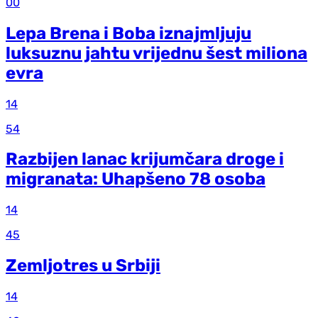
00
Lepa Brena i Boba iznajmljuju
luksuznu jahtu vrijednu šest miliona
evra
14
54
Razbijen lanac krijumčara droge i
migranata: Uhapšeno 78 osoba
14
45
Zemljotres u Srbiji
14