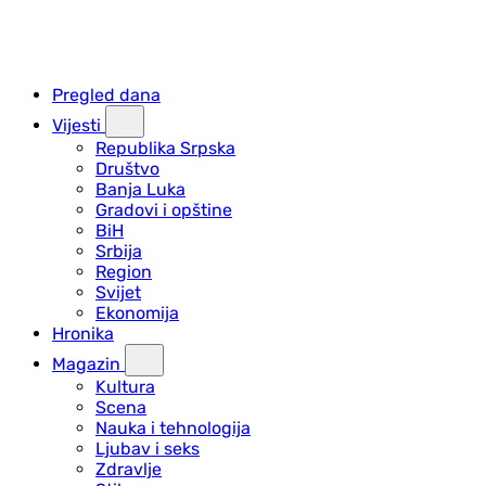
Pregled dana
Vijesti
Republika Srpska
Društvo
Banja Luka
Gradovi i opštine
BiH
Srbija
Region
Svijet
Ekonomija
Hronika
Magazin
Kultura
Scena
Nauka i tehnologija
Ljubav i seks
Zdravlje