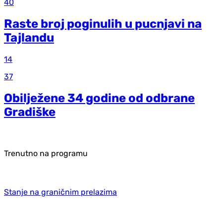
40
Raste broj poginulih u pucnjavi na
Tajlandu
14
37
Obilježene 34 godine od odbrane
Gradiške
Trenutno na programu
Stanje na graničnim prelazima