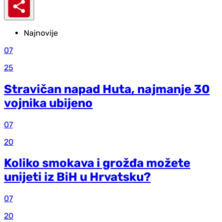
Najnovije
07
25
Stravičan napad Huta, najmanje 30
vojnika ubijeno
07
20
Koliko smokava i grožđa možete
unijeti iz BiH u Hrvatsku?
07
20