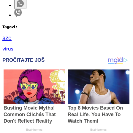
Tag
ovi
:
SZO
virus