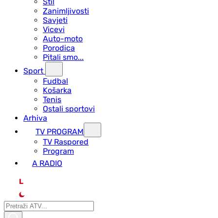
Stil
Zanimljivosti
Savjeti
Vicevi
Auto-moto
Porodica
Pitali smo...
Sport
Fudbal
Košarka
Tenis
Ostali sportovi
Arhiva
TV PROGRAM
ТV Raspored
Program
A RADIO
L