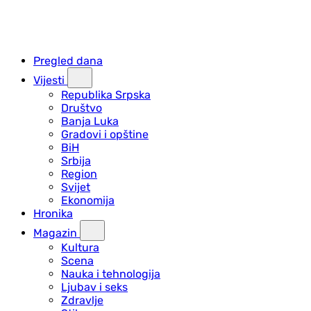
Pregled dana
Vijesti
Republika Srpska
Društvo
Banja Luka
Gradovi i opštine
BiH
Srbija
Region
Svijet
Ekonomija
Hronika
Magazin
Kultura
Scena
Nauka i tehnologija
Ljubav i seks
Zdravlje