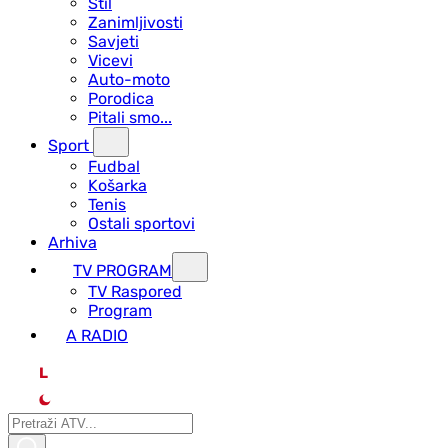
Stil
Zanimljivosti
Savjeti
Vicevi
Auto-moto
Porodica
Pitali smo...
Sport
Fudbal
Košarka
Tenis
Ostali sportovi
Arhiva
TV PROGRAM
ТV Raspored
Program
A RADIO
L