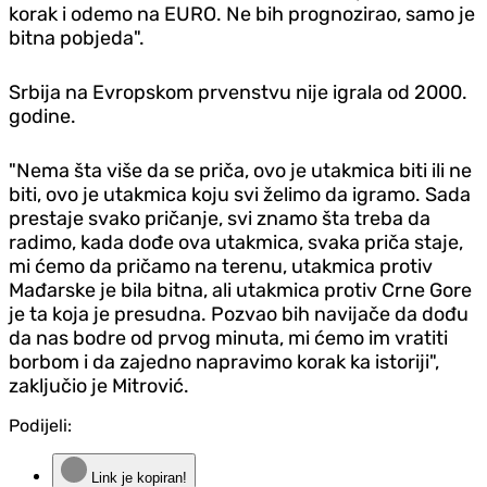
korak i odemo na EURO. Ne bih prognozirao, samo je
bitna pobjeda".
Srbija na Evropskom prvenstvu nije igrala od 2000.
godine.
"Nema šta više da se priča, ovo je utakmica biti ili ne
biti, ovo je utakmica koju svi želimo da igramo. Sada
prestaje svako pričanje, svi znamo šta treba da
radimo, kada dođe ova utakmica, svaka priča staje,
mi ćemo da pričamo na terenu, utakmica protiv
Mađarske je bila bitna, ali utakmica protiv Crne Gore
je ta koja je presudna. Pozvao bih navijače da dođu
da nas bodre od prvog minuta, mi ćemo im vratiti
borbom i da zajedno napravimo korak ka istoriji",
zaključio je Mitrović.
Podijeli:
Link je kopiran!