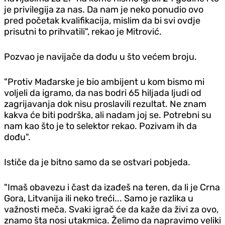
je privilegija za nas. Da nam je neko ponudio ovo
pred početak kvalifikacija, mislim da bi svi ovdje
prisutni to prihvatili", rekao je Mitrović.
Pozvao je navijače da dođu u što većem broju.
"Protiv Mađarske je bio ambijent u kom bismo mi
voljeli da igramo, da nas bodri 65 hiljada ljudi od
zagrijavanja dok nisu proslavili rezultat. Ne znam
kakva će biti podrška, ali nadam joj se. Potrebni su
nam kao što je to selektor rekao. Pozivam ih da
dođu".
Ističe da je bitno samo da se ostvari pobjeda.
"Imaš obavezu i čast da izađeš na teren, da li je Crna
Gora, Litvanija ili neko treći... Samo je razlika u
važnosti meča. Svaki igrač će da kaže da živi za ovo,
znamo šta nosi utakmica. Želimo da napravimo veliki