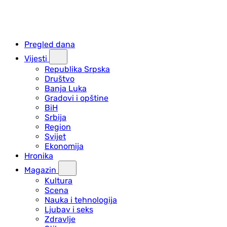
Pregled dana
Vijesti
Republika Srpska
Društvo
Banja Luka
Gradovi i opštine
BiH
Srbija
Region
Svijet
Ekonomija
Hronika
Magazin
Kultura
Scena
Nauka i tehnologija
Ljubav i seks
Zdravlje