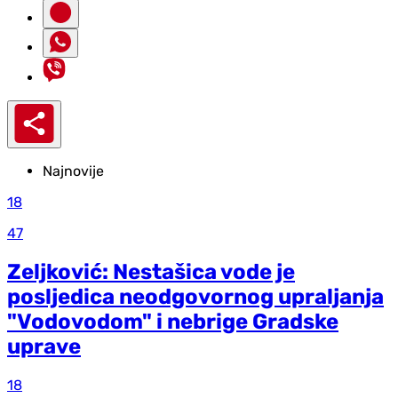
Najnovije
18
47
Zeljković: Nestašica vode je
posljedica neodgovornog upraljanja
"Vodovodom" i nebrige Gradske
uprave
18