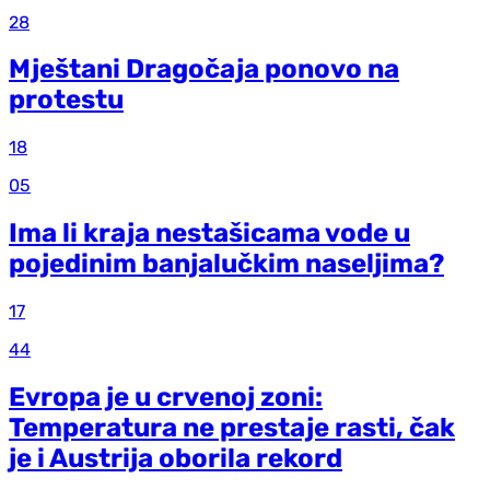
28
Mještani Dragočaja ponovo na
protestu
18
05
Ima li kraja nestašicama vode u
pojedinim banjalučkim naseljima?
17
44
Evropa je u crvenoj zoni:
Temperatura ne prestaje rasti, čak
je i Austrija oborila rekord