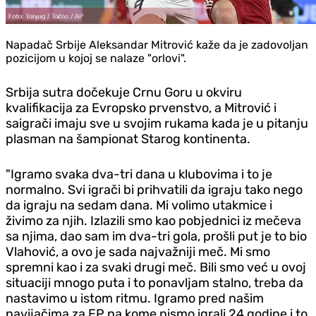
Napadač Srbije Aleksandar Mitrović kaže da je zadovoljan
pozicijom u kojoj se nalaze "orlovi".
Srbija sutra dočekuje Crnu Goru u okviru
kvalifikacija za Evropsko prvenstvo, a Mitrović i
saigrači imaju sve u svojim rukama kada je u pitanju
plasman na šampionat Starog kontinenta.
"Igramo svaka dva-tri dana u klubovima i to je
normalno. Svi igrači bi prihvatili da igraju tako nego
da igraju na sedam dana. Mi volimo utakmice i
živimo za njih. Izlazili smo kao pobjednici iz mečeva
sa njima, dao sam im dva-tri gola, prošli put je to bio
Vlahović, a ovo je sada najvažniji meč. Mi smo
spremni kao i za svaki drugi meč. Bili smo već u ovoj
situaciji mnogo puta i to ponavljam stalno, treba da
nastavimo u istom ritmu. Igramo pred našim
navijačima za EP na kome nismo igrali 24 godine i to