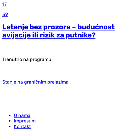
17
39
Letenje bez prozora – budućnost
avijacije ili rizik za putnike?
Trenutno na programu
Stanje na graničnim prelazima
O nama
Impresum
Kontakt