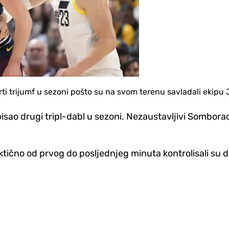
rti trijumf u sezoni pošto su na svom terenu savladali ekipu 
pisao drugi tripl-dabl u sezoni. Nezaustavljivi Somborac
aktično od prvog do posljednjeg minuta kontrolisali su d