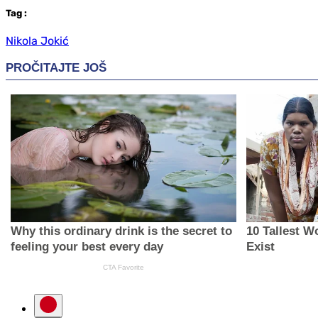
Tag
:
Nikola Jokić