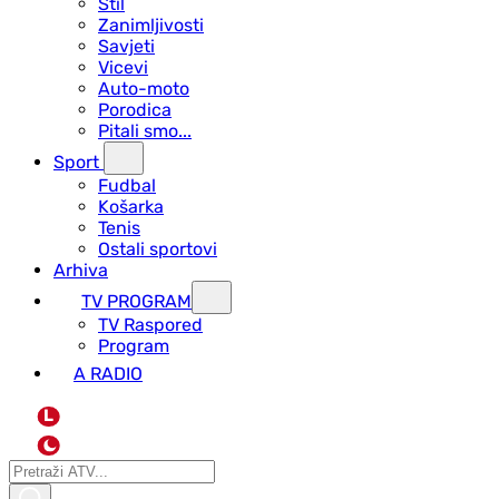
Stil
Zanimljivosti
Savjeti
Vicevi
Auto-moto
Porodica
Pitali smo...
Sport
Fudbal
Košarka
Tenis
Ostali sportovi
Arhiva
TV PROGRAM
ТV Raspored
Program
A RADIO
L