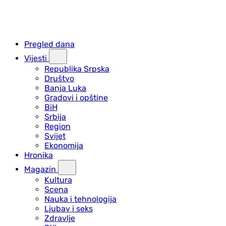
Pregled dana
Vijesti
Republika Srpska
Društvo
Banja Luka
Gradovi i opštine
BiH
Srbija
Region
Svijet
Ekonomija
Hronika
Magazin
Kultura
Scena
Nauka i tehnologija
Ljubav i seks
Zdravlje