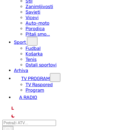
Stil
Zanimljivosti
Savjeti
Vicevi
Auto-moto
Porodica
Pitali smo...
Sport
Fudbal
Košarka
Tenis
Ostali sportovi
Arhiva
TV PROGRAM
ТV Raspored
Program
A RADIO
L