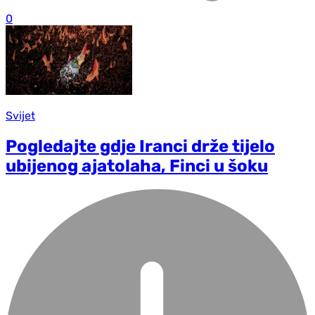
0
Svijet
Pogledajte gdje Iranci drže tijelo
ubijenog ajatolaha, Finci u šoku