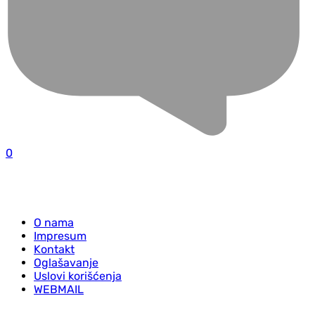
0
O nama
Impresum
Kontakt
Oglašavanje
Uslovi korišćenja
WEBMAIL