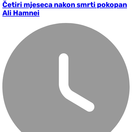
Četiri mjeseca nakon smrti pokopan
Ali Hamnei