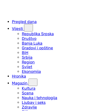
Pregled dana
Vijesti
Republika Srpska
Društvo
Banja Luka
Gradovi i opštine
BiH
Srbija
Region
Svijet
Ekonomija
Hronika
Magazin
Kultura
Scena
Nauka i tehnologija
Ljubav i seks
Zdravlje