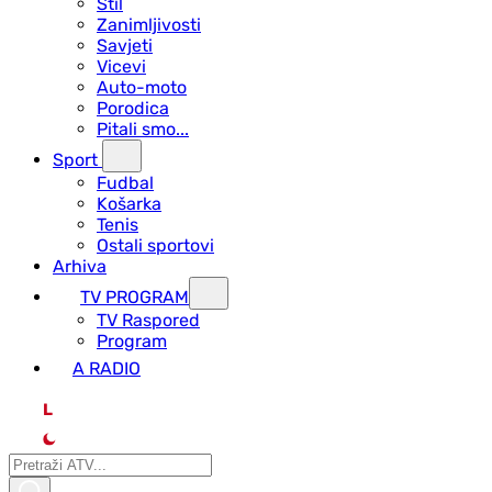
Stil
Zanimljivosti
Savjeti
Vicevi
Auto-moto
Porodica
Pitali smo...
Sport
Fudbal
Košarka
Tenis
Ostali sportovi
Arhiva
TV PROGRAM
ТV Raspored
Program
A RADIO
L