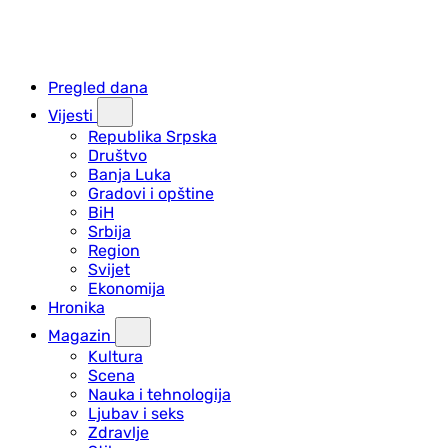
Pregled dana
Vijesti
Republika Srpska
Društvo
Banja Luka
Gradovi i opštine
BiH
Srbija
Region
Svijet
Ekonomija
Hronika
Magazin
Kultura
Scena
Nauka i tehnologija
Ljubav i seks
Zdravlje