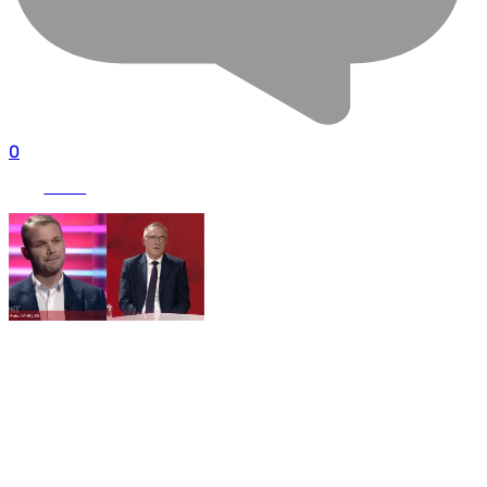
0
UŽIVO