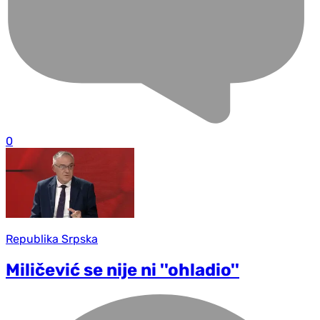
0
Republika Srpska
Miličević se nije ni ''ohladio''