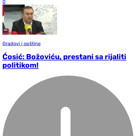
0
Gradovi i opštine
Ćosić: Božoviću, prestani sa rijaliti
politikom!