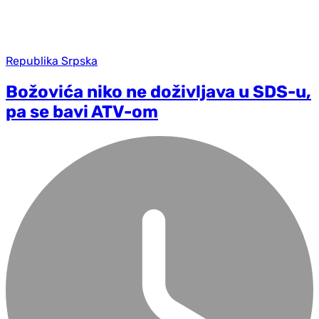
Republika Srpska
Božovića niko ne doživljava u SDS-u,
pa se bavi ATV-om