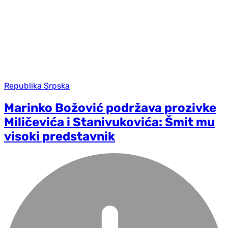
Republika Srpska
Marinko Božović podržava prozivke
Miličevića i Stanivukovića: Šmit mu
visoki predstavnik