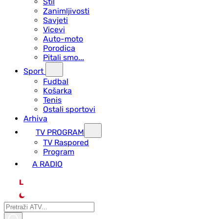
Stil
Zanimljivosti
Savjeti
Vicevi
Auto-moto
Porodica
Pitali smo...
Sport
Fudbal
Košarka
Tenis
Ostali sportovi
Arhiva
TV PROGRAM
ТV Raspored
Program
A RADIO
L