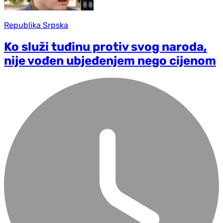
Republika Srpska
Ko služi tuđinu protiv svog naroda,
nije vođen ubjeđenjem nego cijenom