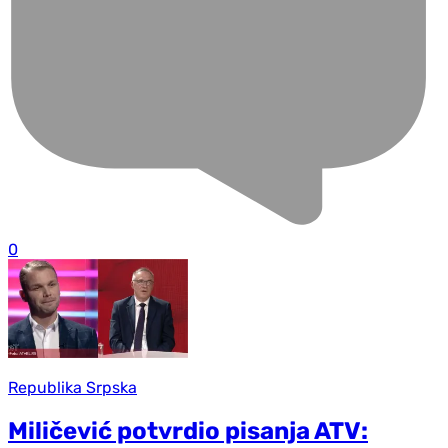
0
Republika Srpska
Miličević potvrdio pisanja ATV: