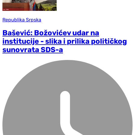
Republika Srpska
Bašević: Božovićev udar na
institucije - slika i prilika političkog
sunovrata SDS-a