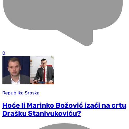
0
Republika Srpska
Hoće li Marinko Božović izaći na crtu
Drašku Stanivukoviću?