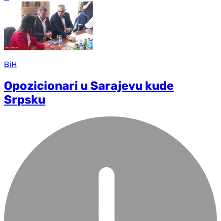
BiH
Opozicionari u Sarajevu kude
Srpsku