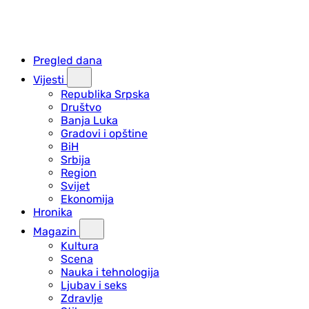
Pregled dana
Vijesti
Republika Srpska
Društvo
Banja Luka
Gradovi i opštine
BiH
Srbija
Region
Svijet
Ekonomija
Hronika
Magazin
Kultura
Scena
Nauka i tehnologija
Ljubav i seks
Zdravlje