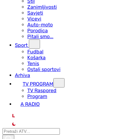
Stil
Zanimljivosti
Savjeti
Vicevi
Auto-moto
Porodica
Pitali smo...
Sport
Fudbal
Košarka
Tenis
Ostali sportovi
Arhiva
TV PROGRAM
ТV Raspored
Program
A RADIO
L