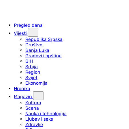
Pregled dana
Vijesti
Republika Srpska
Društvo
Banja Luka
Gradovi i opštine
BiH
Srbija
Region
Svijet
Ekonomija
Hronika
Magazin
Kultura
Scena
Nauka i tehnologija
Ljubav i seks
Zdravlje