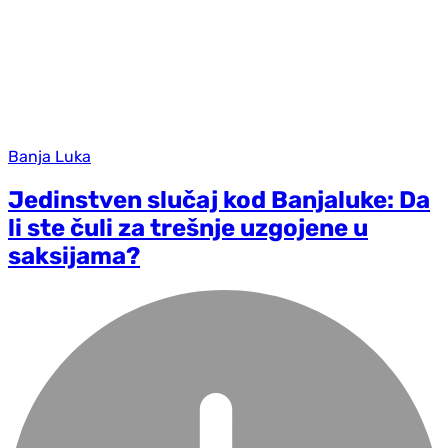
Banja Luka
Jedinstven slučaj kod Banjaluke: Da
li ste čuli za trešnje uzgojene u
saksijama?