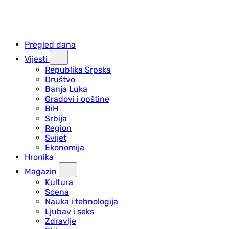
Pregled dana
Vijesti
Republika Srpska
Društvo
Banja Luka
Gradovi i opštine
BiH
Srbija
Region
Svijet
Ekonomija
Hronika
Magazin
Kultura
Scena
Nauka i tehnologija
Ljubav i seks
Zdravlje