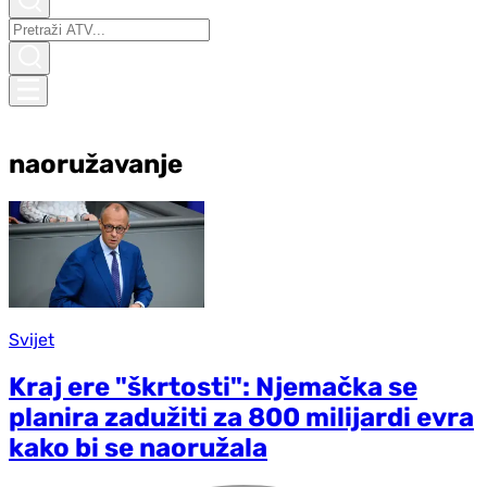
naoružavanje
Svijet
Kraj ere "škrtosti": Njemačka se
planira zadužiti za 800 milijardi evra
kako bi se naoružala