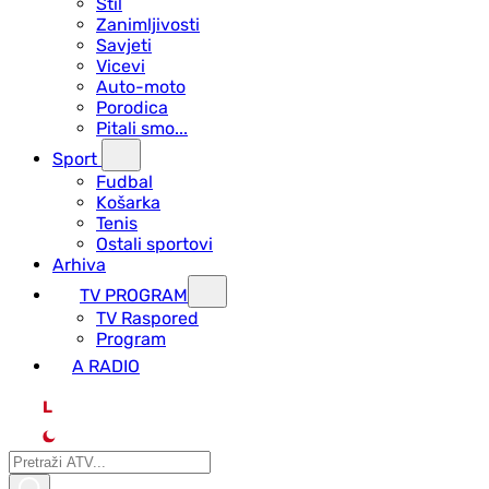
Stil
Zanimljivosti
Savjeti
Vicevi
Auto-moto
Porodica
Pitali smo...
Sport
Fudbal
Košarka
Tenis
Ostali sportovi
Arhiva
TV PROGRAM
ТV Raspored
Program
A RADIO
L