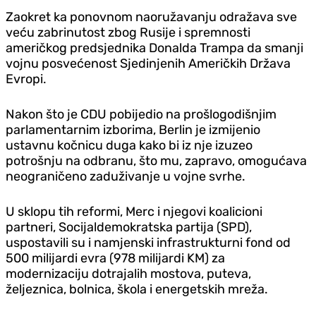
Zaokret ka ponovnom naoružavanju odražava sve
veću zabrinutost zbog Rusije i spremnosti
američkog predsjednika Donalda Trampa da smanji
vojnu posvećenost Sjedinjenih Američkih Država
Evropi.
Nakon što je CDU pobijedio na prošlogodišnjim
parlamentarnim izborima, Berlin je izmijenio
ustavnu kočnicu duga kako bi iz nje izuzeo
potrošnju na odbranu, što mu, zapravo, omogućava
neograničeno zaduživanje u vojne svrhe.
U sklopu tih reformi, Merc i njegovi koalicioni
partneri, Socijaldemokratska partija (SPD),
uspostavili su i namjenski infrastrukturni fond od
500 milijardi evra (978 milijardi KM) za
modernizaciju dotrajalih mostova, puteva,
željeznica, bolnica, škola i energetskih mreža.