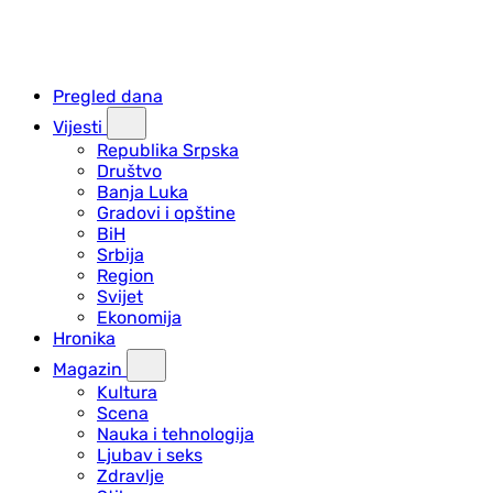
Pregled dana
Vijesti
Republika Srpska
Društvo
Banja Luka
Gradovi i opštine
BiH
Srbija
Region
Svijet
Ekonomija
Hronika
Magazin
Kultura
Scena
Nauka i tehnologija
Ljubav i seks
Zdravlje