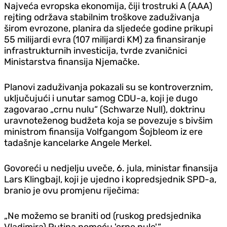
Najveća evropska ekonomija, čiji trostruki A (AAA)
rejting održava stabilnim troškove zaduživanja
širom evrozone, planira da sljedeće godine prikupi
55 milijardi evra (107 milijardi KM) za finansiranje
infrastrukturnih investicija, tvrde zvaničnici
Ministarstva finansija Njemačke.
Planovi zaduživanja pokazali su se kontroverznim,
uključujući i unutar samog CDU-a, koji je dugo
zagovarao „crnu nulu“ (Schwarze Null), doktrinu
uravnoteženog budžeta koja se povezuje s bivšim
ministrom finansija Volfgangom Šojbleom iz ere
tadašnje kancelarke Angele Merkel.
Govoreći u ned‌jelju uveče, 6. jula, ministar finansija
Lars Klingbajl, koji je ujedno i kopredsjednik SPD-a,
branio je ovu promjenu riječima:
„Ne možemo se braniti od (ruskog predsjednika
Vladimira) Putina pomoću 'crne nule'.“