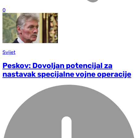
0
Svijet
Peskov: Dovoljan potencijal za
nastavak specijalne vojne operacije