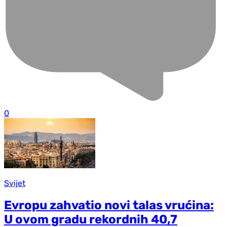
0
Svijet
Evropu zahvatio novi talas vrućina:
U ovom gradu rekordnih 40,7