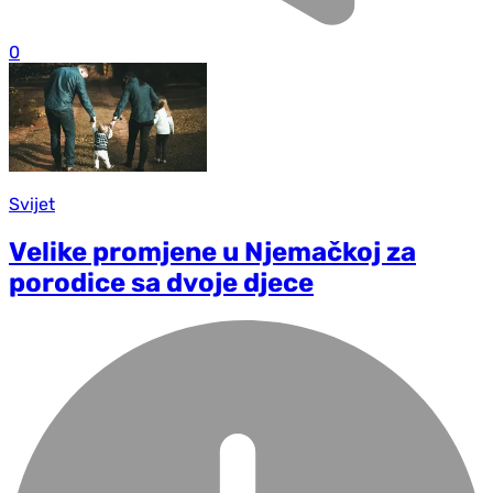
0
Svijet
Velike promjene u Njemačkoj za
porodice sa dvoje djece