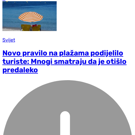
Svijet
Novo pravilo na plažama podijelilo
turiste: Mnogi smatraju da je otišlo
predaleko