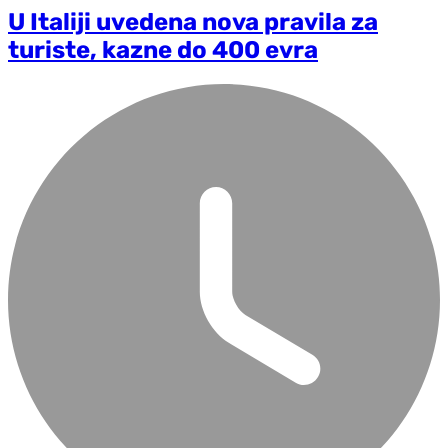
U Italiji uvedena nova pravila za
turiste, kazne do 400 evra