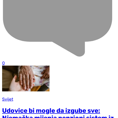
0
Svijet
Udovice bi mogle da izgube sve: