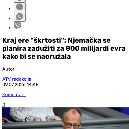
Kraj ere "škrtosti": Njemačka se
planira zadužiti za 800 milijardi evra
kako bi se naoružala
Autor:
ATV redakcija
09.07.2026
14:48
Komentari:
0