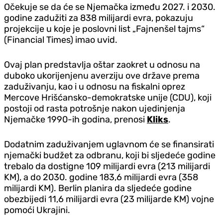
Očekuje se da će se Njemačka između 2027. i 2030.
godine zadužiti za 838 milijardi evra, pokazuju
projekcije u koje je poslovni list „Fajnenšel tajms“
(Financial Times) imao uvid.
Ovaj plan predstavlja oštar zaokret u odnosu na
duboko ukorijenjenu averziju ove države prema
zaduživanju, kao i u odnosu na fiskalni oprez
Mercove Hrišćansko-demokratske unije (CDU), koji
postoji od rasta potrošnje nakon ujedinjenja
Njemačke 1990-ih godina, prenosi
Kliks
.
Dodatnim zaduživanjem uglavnom će se finansirati
njemački budžet za odbranu, koji bi sljedeće godine
trebalo da dostigne 109 milijardi evra (213 milijardi
KM), a do 2030. godine 183,6 milijardi evra (358
milijardi KM). Berlin planira da sljedeće godine
obezbijedi 11,6 milijardi evra (23 milijarde KM) vojne
pomoći Ukrajini.