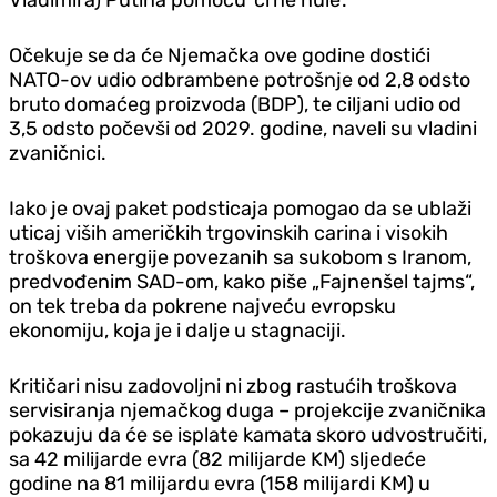
Očekuje se da će Njemačka ove godine dostići
NATO-ov udio odbrambene potrošnje od 2,8 odsto
bruto domaćeg proizvoda (BDP), te ciljani udio od
3,5 odsto počevši od 2029. godine, naveli su vladini
zvaničnici.
Iako je ovaj paket podsticaja pomogao da se ublaži
uticaj viših američkih trgovinskih carina i visokih
troškova energije povezanih sa sukobom s Iranom,
predvođenim SAD-om, kako piše „Fajnenšel tajms“,
on tek treba da pokrene najveću evropsku
ekonomiju, koja je i dalje u stagnaciji.
Kritičari nisu zadovoljni ni zbog rastućih troškova
servisiranja njemačkog duga – projekcije zvaničnika
pokazuju da će se isplate kamata skoro udvostručiti,
sa 42 milijarde evra (82 milijarde KM) sljedeće
godine na 81 milijardu evra (158 milijardi KM) u