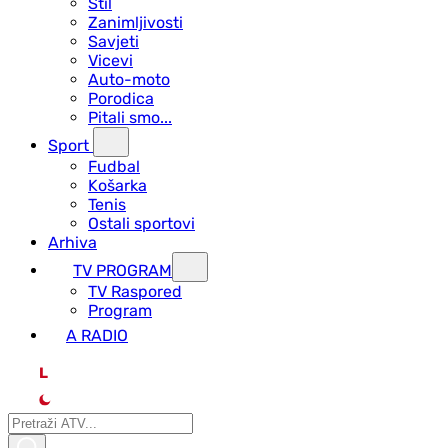
Stil
Zanimljivosti
Savjeti
Vicevi
Auto-moto
Porodica
Pitali smo...
Sport
Fudbal
Košarka
Tenis
Ostali sportovi
Arhiva
TV PROGRAM
ТV Raspored
Program
A RADIO
L