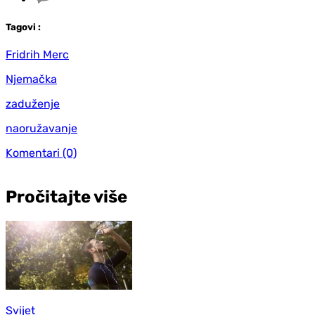
Tag
ovi
:
Fridrih Merc
Njemačka
zaduženje
naoružavanje
Komentari
(0)
Pročitajte više
Svijet