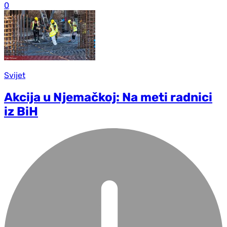
0
Svijet
Akcija u Njemačkoj: Na meti radnici
iz BiH