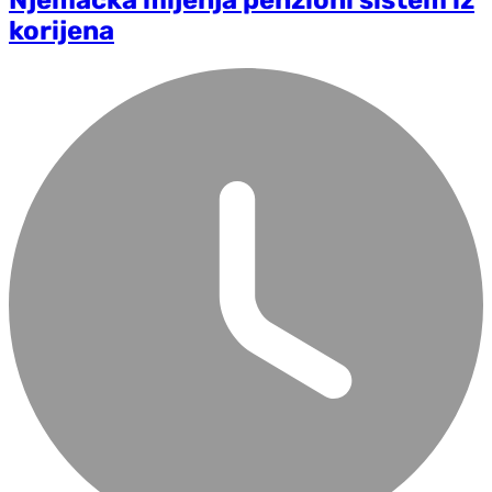
Njemačka mijenja penzioni sistem iz
korijena