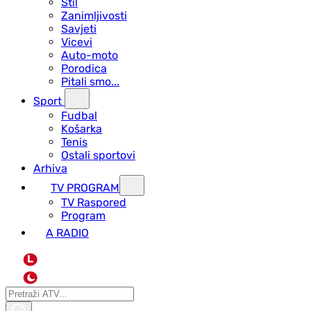
Stil
Zanimljivosti
Savjeti
Vicevi
Auto-moto
Porodica
Pitali smo...
Sport
Fudbal
Košarka
Tenis
Ostali sportovi
Arhiva
TV PROGRAM
ТV Raspored
Program
A RADIO
L