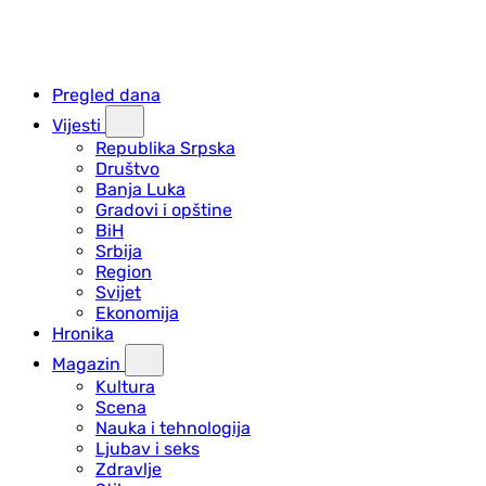
Pregled dana
Vijesti
Republika Srpska
Društvo
Banja Luka
Gradovi i opštine
BiH
Srbija
Region
Svijet
Ekonomija
Hronika
Magazin
Kultura
Scena
Nauka i tehnologija
Ljubav i seks
Zdravlje