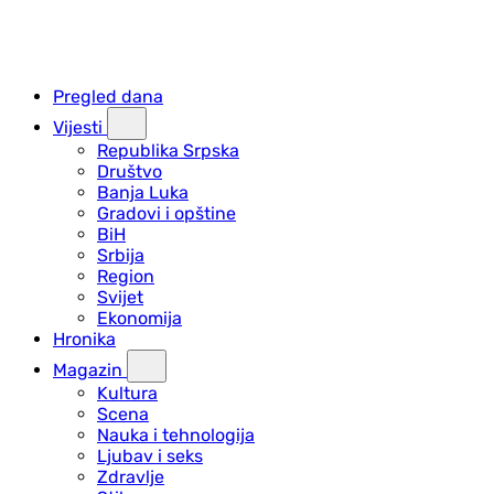
Pregled dana
Vijesti
Republika Srpska
Društvo
Banja Luka
Gradovi i opštine
BiH
Srbija
Region
Svijet
Ekonomija
Hronika
Magazin
Kultura
Scena
Nauka i tehnologija
Ljubav i seks
Zdravlje