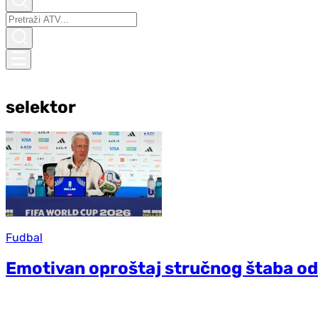
selektor
Fudbal
Emotivan oproštaj stručnog štaba o