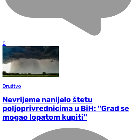
0
Društvo
Nevrijeme nanijelo štetu
poljoprivrednicima u BiH: ''Grad se
mogao lopatom kupiti''