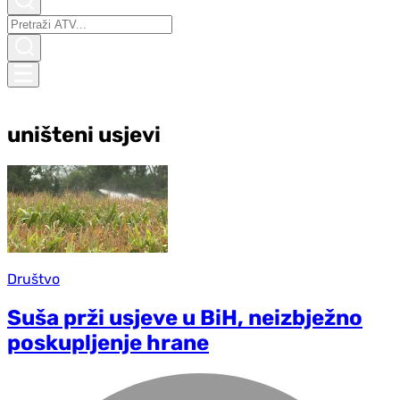
uništeni usjevi
Društvo
Suša prži usjeve u BiH, neizbježno
poskupljenje hrane