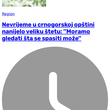
Region
Nevrijeme u crnogorskoj opštini
nanijelo veliku štetu: ''Moramo
gledati šta se spasiti može''