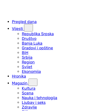
Pregled dana
Vijesti
Republika Srpska
Društvo
Banja Luka
Gradovi i opštine
BiH
Srbija
Region
Svijet
Ekonomija
Hronika
Magazin
Kultura
Scena
Nauka i tehnologija
Ljubav i seks
Zdravlje