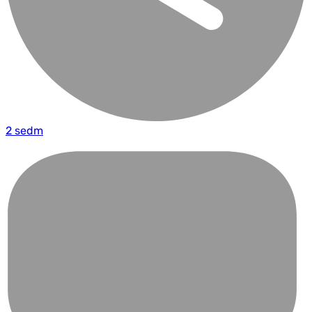
2 sedm