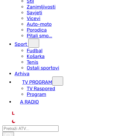
Stil
Zanimljivosti
Savjeti
Vicevi
Auto-moto
Porodica
Pitali smo...
Sport
Fudbal
Košarka
Tenis
Ostali sportovi
Arhiva
TV PROGRAM
ТV Raspored
Program
A RADIO
L