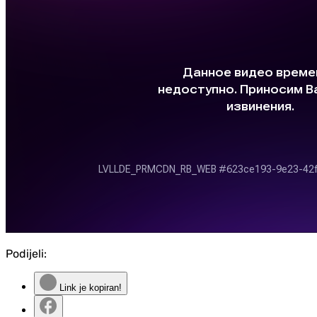
Podijeli:
Link je kopiran!