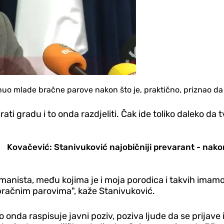
o mlade bračne parove nakon što je, praktično, priznao da n
ti gradu i to onda razdjeliti. Čak ide toliko daleko da 
Kovačević: Stanivuković najobičniji prevarant - nakon p
nista, među kojima je i moja porodica i takvih imamo p
račnim parovima", kaže Stanivuković.
to onda raspisuje javni poziv, poziva ljude da se prijave