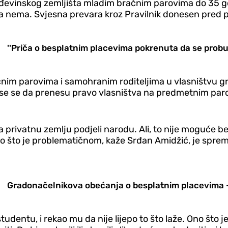
ađevinskog zemljišta mladim bračnim parovima do 35 go
ga nema. Svjesna prevara kroz Pravilnik donesen pred po
''Priča o besplatnim placevima pokrenuta da se probud
im parovima i samohranim roditeljima u vlasništvu grada 
se se da prenesu pravo vlasništva na predmetnim parce
a privatnu zemlju podjeli narodu. Ali, to nije moguće 
Ono što je problematičnom, kaže Srđan Amidžić, je spre
Gradonačelnikova obećanja o besplatnim placevima 
dentu, i rekao mu da nije lijepo to što laže. Ono što je