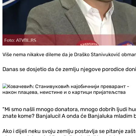
Više nema nikakve dileme da je Draško Stanivuković obmanu
Danas se dosjetio da će zemlju njegove porodice donira
"Mi smo našli mnogo donatora, mnogo dobrih ljudi huma
znate kome? Banjaluci! A onda će Banjaluka mladim b
Ako i dijeli neku svoju zemlju postavlja se pitanje zaš