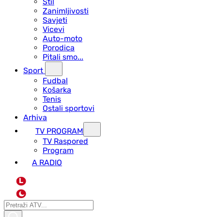
Stil
Zanimljivosti
Savjeti
Vicevi
Auto-moto
Porodica
Pitali smo...
Sport
Fudbal
Košarka
Tenis
Ostali sportovi
Arhiva
TV PROGRAM
ТV Raspored
Program
A RADIO
L