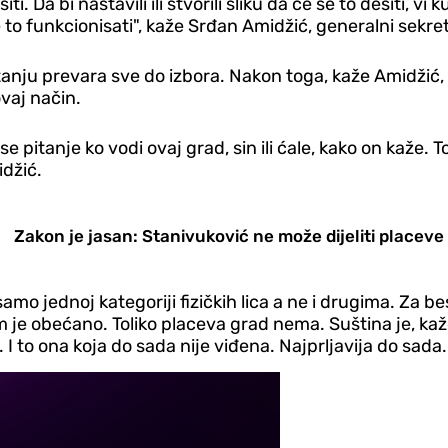
 Da bi nastavili ili stvorili sliku da će se to desiti, vi 
 to funkcionisati", kaže Srđan Amidžić, generalni sekr
tanju prevara sve do izbora. Nakon toga, kaže Amidžić, v
ovaj način.
e pitanje ko vodi ovaj grad, sin ili ćale, kako on kaže
idžić.
Zakon je jasan: Stanivuković ne može dijeliti placeve
mo jednoj kategoriji fizičkih lica a ne i drugima. Za besp
m je obećano. Toliko placeva grad nema. Suština je, kaže 
 I to ona koja do sada nije viđena. Najprljavija do sada