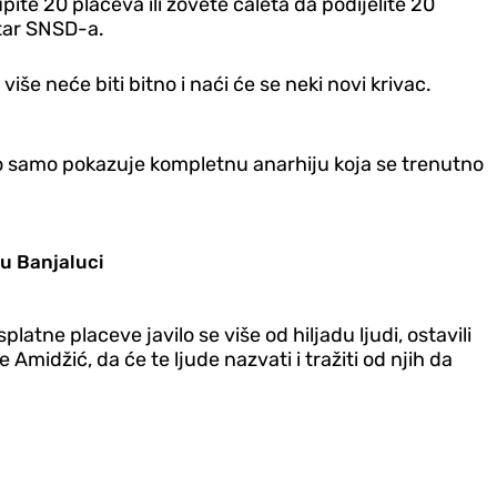
kupite 20 placeva ili zovete ćaleta da podijelite 20
etar SNSD-a.
iše neće biti bitno i naći će se neki novi krivac.
. To samo pokazuje kompletnu anarhiju koja se trenutno
 u Banjaluci
latne placeve javilo se više od hiljadu ljudi, ostavili
Amidžić, da će te ljude nazvati i tražiti od njih da
.