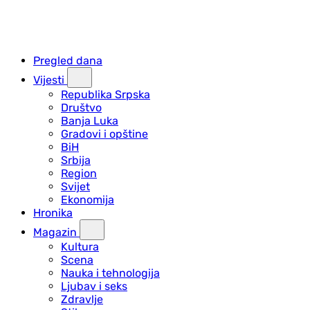
Pregled dana
Vijesti
Republika Srpska
Društvo
Banja Luka
Gradovi i opštine
BiH
Srbija
Region
Svijet
Ekonomija
Hronika
Magazin
Kultura
Scena
Nauka i tehnologija
Ljubav i seks
Zdravlje