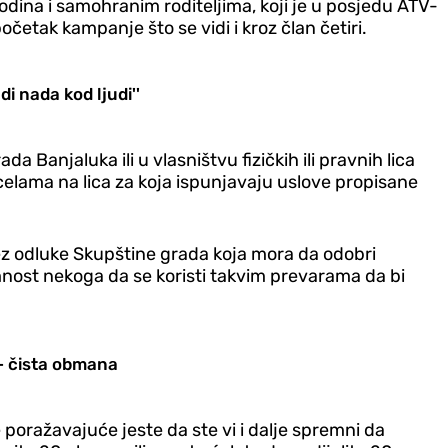
dina i samohranim roditeljima, koji je u posjedu ATV-
četak kampanje što se vidi i kroz član četiri.
i nada kod ljudi''
Banjaluka ili u vlasništvu fizičkih ili pravnih lica
lama na lica za koja ispunjavaju uslove propisane
bez odluke Skupštine grada koja mora da odobri
mnost nekoga da se koristi takvim prevarama da bi
- čista obmana
 poražavajuće jeste da ste vi i dalje spremni da