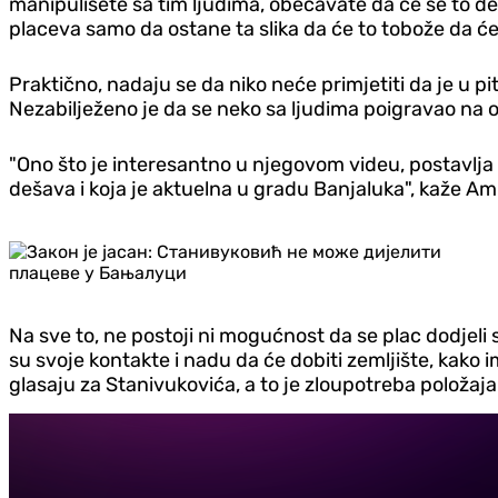
manipulišete sa tim ljudima, obećavate da će se to desiti.
placeva samo da ostane ta slika da će to tobože da će
Praktično, nadaju se da niko neće primjetiti da je u pi
Nezabilježeno je da se neko sa ljudima poigravao na 
"Ono što je interesantno u njegovom videu, postavlja s
dešava i koja je aktuelna u gradu Banjaluka", kaže Am
Na sve to, ne postoji ni mogućnost da se plac dodjeli sa
su svoje kontakte i nadu da će dobiti zemljište, kako i
glasaju za Stanivukovića, a to je zloupotreba položaja.