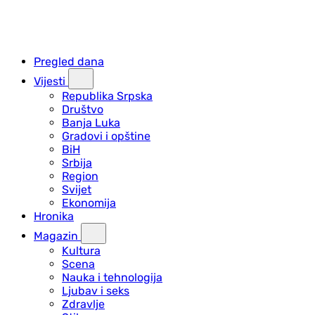
Pregled dana
Vijesti
Republika Srpska
Društvo
Banja Luka
Gradovi i opštine
BiH
Srbija
Region
Svijet
Ekonomija
Hronika
Magazin
Kultura
Scena
Nauka i tehnologija
Ljubav i seks
Zdravlje