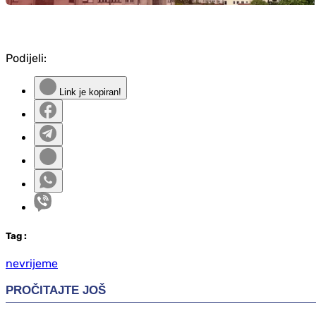
Podijeli:
Link je kopiran!
Tag
:
nevrijeme