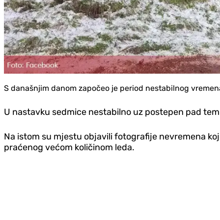
S današnjim danom započeo je period nestabilnog vremena
U nastavku sedmice nestabilno uz postepen pad temp
Na istom su mjestu objavili fotografije nevremena koj
praćenog većom količinom leda.