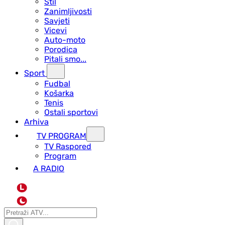
Stil
Zanimljivosti
Savjeti
Vicevi
Auto-moto
Porodica
Pitali smo...
Sport
Fudbal
Košarka
Tenis
Ostali sportovi
Arhiva
TV PROGRAM
ТV Raspored
Program
A RADIO
L