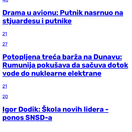
Drama u avionu: Putnik nasrnuo na
stjuardesu i putnike
21
27
Potopljena treća barža na Dunavu:
Rumunija pokušava da sačuva dotok
vode do nuklearne elektrane
21
20
Igor Dodik: Škola novih lidera -
ponos SNSD-a