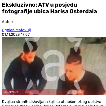
Ekskluzivno: ATV u posjedu
fotografije ubica Harisa Osterdala
Autor:
Ognjen Matavulj
01.11.2023
17:57
Dvojica stranih državljana koji su uhapšeni zbog ubistva