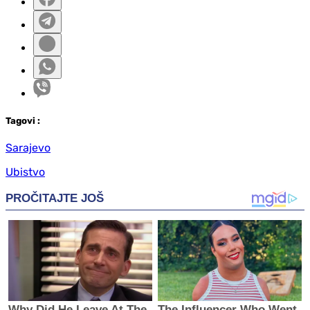
Tag
ovi
:
Sarajevo
Ubistvo