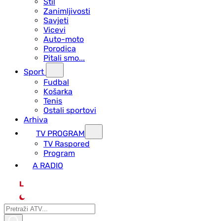
Stil
Zanimljivosti
Savjeti
Vicevi
Auto-moto
Porodica
Pitali smo...
Sport
Fudbal
Košarka
Tenis
Ostali sportovi
Arhiva
TV PROGRAM
ТV Raspored
Program
A RADIO
L