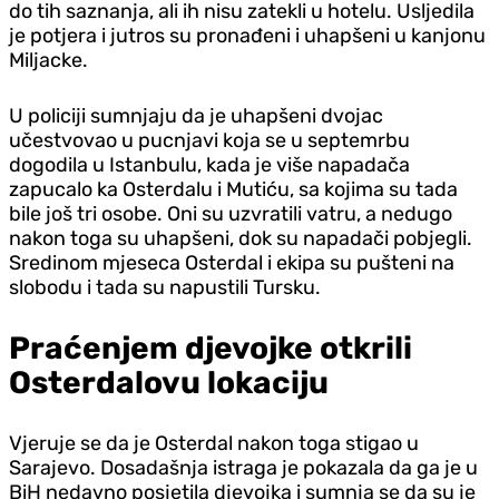
do tih saznanja, ali ih nisu zatekli u hotelu. Usljedila
je potjera i jutros su pronađeni i uhapšeni u kanjonu
Miljacke.
U policiji sumnjaju da je uhapšeni dvojac
učestvovao u pucnjavi koja se u septemrbu
dogodila u Istanbulu, kada je više napadača
zapucalo ka Osterdalu i Mutiću, sa kojima su tada
bile još tri osobe. Oni su uzvratili vatru, a nedugo
nakon toga su uhapšeni, dok su napadači pobjegli.
Sredinom mjeseca Osterdal i ekipa su pušteni na
slobodu i tada su napustili Tursku.
Praćenjem djevojke otkrili
Osterdalovu lokaciju
Vjeruje se da je Osterdal nakon toga stigao u
Sarajevo. Dosadašnja istraga je pokazala da ga je u
BiH nedavno posjetila djevojka i sumnja se da su je