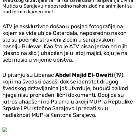
švedskog državljanina Harisa Osterdala i ranjavanja Elvira
Mutića u Sarajevu neposredno nakon zločina snimljeni su
nadzornim kamerama!
ATV je ekskluzivno došao u posjed fotografije na
kojem se vide ubice Osterdala, neposredno nakon
što su počinile stravični zločin u sarajevskom
naselju Bulevar. Kao što je ATV pisao jedan od njih
(desno na slici) uhapšen je u istoj majici, koju je na
sebi nosio u vrijeme ubistva.
U pitanju su Libanac
Abdel Majid El-Oweiti
(19),
koji ima švedski pasoš, dok se identitet drugog
švedskog državljanina još utvrđuje, budući da kod
njega nisu pronađeni lični dokumenti. Obojica su
jutros uhapšeni na Palama u akciji MUP-a Repbulike
Srpske i PU Istočno Sarajevo i predati su u
nadležnost MUP-a Kantona Sarajevo.