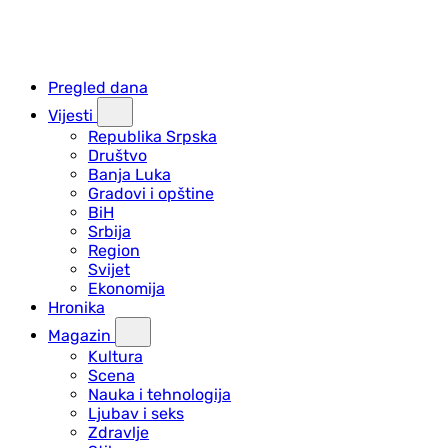
Pregled dana
Vijesti
Republika Srpska
Društvo
Banja Luka
Gradovi i opštine
BiH
Srbija
Region
Svijet
Ekonomija
Hronika
Magazin
Kultura
Scena
Nauka i tehnologija
Ljubav i seks
Zdravlje