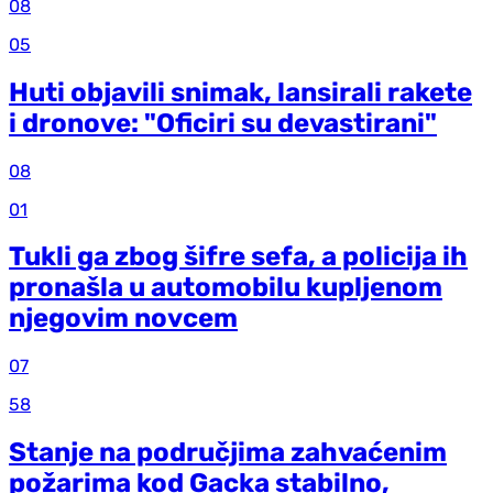
08
05
Huti objavili snimak, lansirali rakete
i dronove: "Oficiri su devastirani"
08
01
Tukli ga zbog šifre sefa, a policija ih
pronašla u automobilu kupljenom
njegovim novcem
07
58
Stanje na područjima zahvaćenim
požarima kod Gacka stabilno,