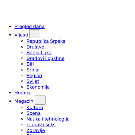
Pregled dana
Vijesti
Republika Srpska
Društvo
Banja Luka
Gradovi i opštine
BiH
Srbija
Region
Svijet
Ekonomija
Hronika
Magazin
Kultura
Scena
Nauka i tehnologija
Ljubav i seks
Zdravlje