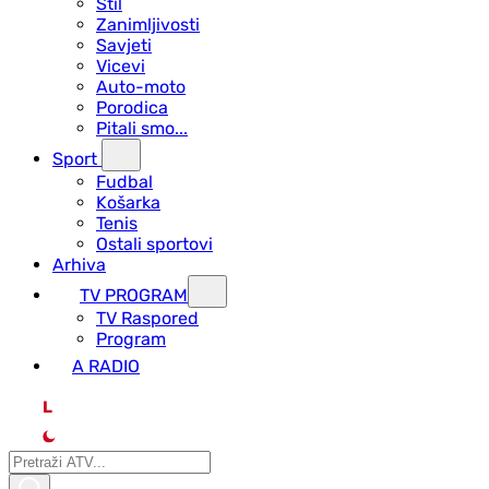
Stil
Zanimljivosti
Savjeti
Vicevi
Auto-moto
Porodica
Pitali smo...
Sport
Fudbal
Košarka
Tenis
Ostali sportovi
Arhiva
TV PROGRAM
ТV Raspored
Program
A RADIO
L