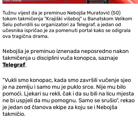
Tužnu vijest da je preminuo Nebojša Muratović (50)
tokom takmičenja "Krajiški višeboj" u Banatskom Velikom
Selu potvrdili su organizatori za Telegraf, a jedan od
učesnika ispričao je za pomenuti portal kako se odigrala
ova tragična drama.
Nebojša je preminuo iznenada neposredno nakon
takmičenja u disciplini vuča konopca, saznaje
Telegraf
.
"Vukli smo konopac, kada smo završili vučenje sjeo
je na zemlju i samo mu je puklo srce. Nije mu bilo
pomoći. Ljekari su rekli, čak i da su bili na licu mjesta
ne bi uspjeli da mu pomognu. Samo se srušio“, rekao
je jedan od članova ekipe za koju se i Nebojša
takmičio.