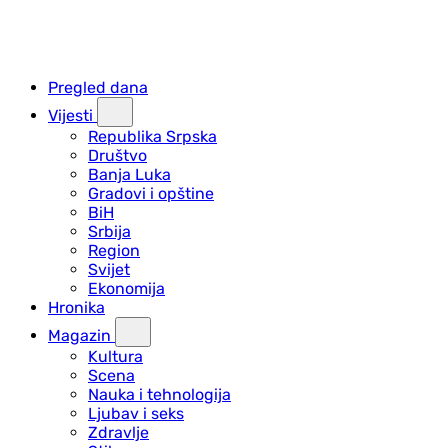
Pregled dana
Vijesti
Republika Srpska
Društvo
Banja Luka
Gradovi i opštine
BiH
Srbija
Region
Svijet
Ekonomija
Hronika
Magazin
Kultura
Scena
Nauka i tehnologija
Ljubav i seks
Zdravlje