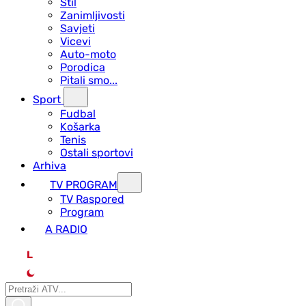
Stil
Zanimljivosti
Savjeti
Vicevi
Auto-moto
Porodica
Pitali smo...
Sport
Fudbal
Košarka
Tenis
Ostali sportovi
Arhiva
TV PROGRAM
ТV Raspored
Program
A RADIO
L