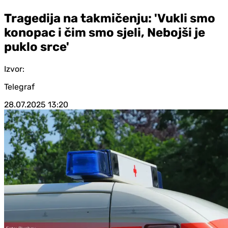
Tragedija na takmičenju: 'Vukli smo
konopac i čim smo sjeli, Nebojši je
puklo srce'
Izvor:
Telegraf
28.07.2025
13:20