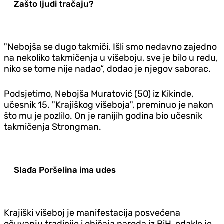
Zašto ljudi tračaju?
"Nebojša se dugo takmiči. Išli smo nedavno zajedno
na nekoliko takmičenja u višeboju, sve je bilo u redu,
niko se tome nije nadao“, dodao je njegov saborac.
Podsjetimo, Nebojša Muratović (50) iz Kikinde,
učesnik 15. "Krajiškog višeboja", preminuo je nakon
što mu je pozlilo. On je ranijih godina bio učesnik
takmičenja Strongman.
Slađa Poršelina ima udes
Krajiški višeboj je manifestacija posvećena
očuvanju tradicije i običaja naroda iz BiH, odakle je