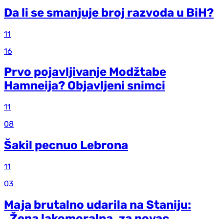
Da li se smanjuje broj razvoda u BiH?
11
16
Prvo pojavljivanje Modžtabe
Hamneija? Objavljeni snimci
11
08
Šakil pecnuo Lebrona
11
03
Maja brutalno udarila na Staniju:
„Žena lakomoralna, za novac