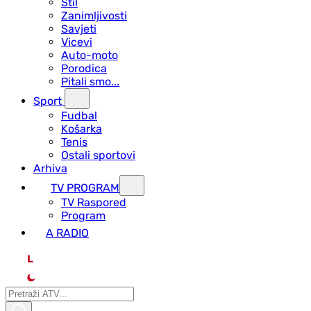
Stil
Zanimljivosti
Savjeti
Vicevi
Auto-moto
Porodica
Pitali smo...
Sport
Fudbal
Košarka
Tenis
Ostali sportovi
Arhiva
TV PROGRAM
ТV Raspored
Program
A RADIO
L