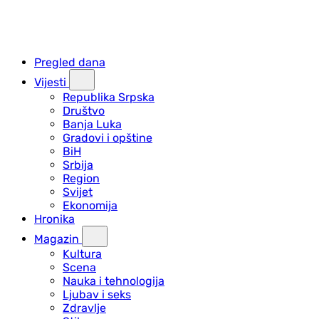
Pregled dana
Vijesti
Republika Srpska
Društvo
Banja Luka
Gradovi i opštine
BiH
Srbija
Region
Svijet
Ekonomija
Hronika
Magazin
Kultura
Scena
Nauka i tehnologija
Ljubav i seks
Zdravlje