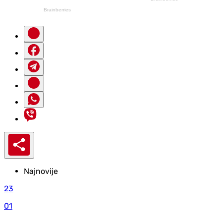
Najnovije
23
01