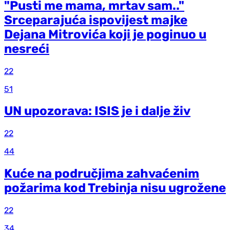
"Pusti me mama, mrtav sam.."
Srceparajuća ispovijest majke
Dejana Mitrovića koji je poginuo u
nesreći
22
51
UN upozorava: ISIS je i dalje živ
22
44
Kuće na područjima zahvaćenim
požarima kod Trebinja nisu ugrožene
22
34