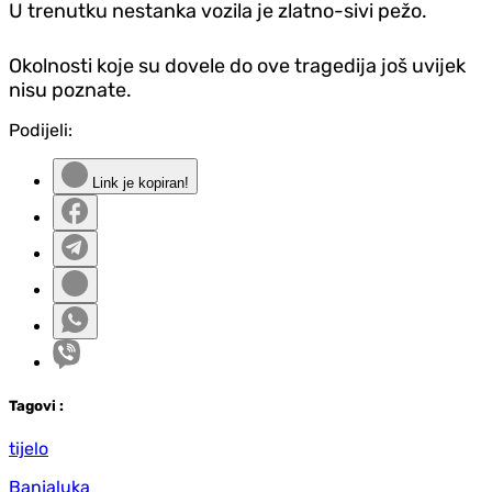
U trenutku nestanka vozila je zlatno-sivi pežo.
Okolnosti koje su dovele do ove tragedija još uvijek
nisu poznate.
Podijeli:
Link je kopiran!
Tag
ovi
:
tijelo
Banjaluka