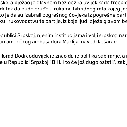
ske, a bježao je glavnom bez obzira uvijek kada trebal
datak da bude oruđe u rukama hibridnog rata kojeg je
o je da su izabrali pogrešnog čovjeka iz pogrešne parti
 i rukovodstvu te partije, iz koje ljudi bježe glavom be
blici Srpskoj, njenim institucijama i volji srpskog naro
pijun američkog ambasadora Marfija, navodi Košarac.
orad Dodik oduvijek je znao da je politika sabiranje, a n
 u Republici Srpskoj i BiH. I to će još dugo ostati!", zak