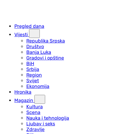
Pregled dana
Vijesti
Republika Srpska
Društvo
Banja Luka
Gradovi i opštine
BiH
Srbija
Region
Svijet
Ekonomija
Hronika
Magazin
Kultura
Scena
Nauka i tehnologija
Ljubav i seks
Zdravlje