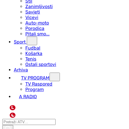
Stil
Zanimljivosti
Savjeti
Vicevi
Auto-moto
Porodica
Pitali smo...
Sport
Fudbal
Košarka
Tenis
Ostali sportovi
Arhiva
TV PROGRAM
ТV Raspored
Program
A RADIO
L