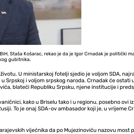
H, Staša Košarac, rekao je da je Igor Crnadak je politički mar
čkog gubitnika.
 životu. U ministarskoj fotelji sjedio je voljom SDA, naj
 Srpskoj i voljom srpskog naroda.
Crnadak će ostati 
ića, blateći Republiku Srpsku, njene institucije i pred
vaničnici, kako u Briselu tako i u regionu, posebno ovi 
iji. To je onaj SDA-ov ambasador koji je, u vrijeme C
rajevskih vijećnika da po Mujezinoviću nazovu most p