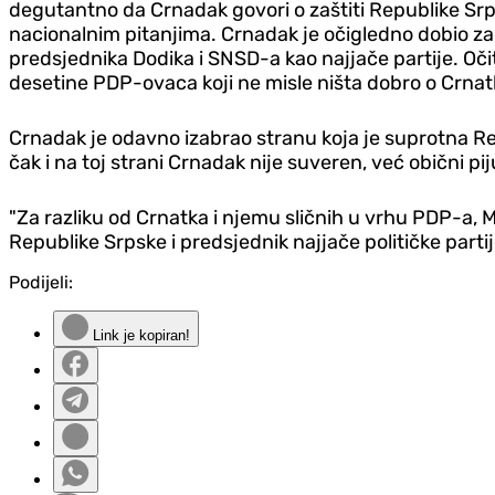
degutantno da Crnadak govori o zaštiti Republike Srp
nacionalnim pitanjima.
Crnadak je očigledno dobio za
predsjednika Dodika i SNSD-a kao najjače partije. Očit
desetine PDP-ovaca koji ne misle ništa dobro o Crnatku
Crnadak je odavno izabrao stranu koja je suprotna Repu
čak i na toj strani Crnadak nije suveren, već obični 
"Za razliku od Crnatka i njemu sličnih u vrhu PDP-a, Mil
Republike Srpske i predsjednik najjače političke partije
Podijeli:
Link je kopiran!