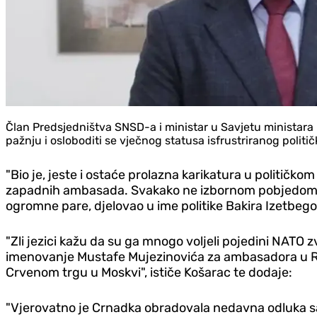
Član Predsjedništva SNSD-a i ministar u Savjetu ministara Bi
pažnju i osloboditi se vječnog statusa isfrustriranog politi
"Bio je, jeste i ostaće prolazna karikatura u političkom
zapadnih ambasada. Svakako ne izbornom pobjedom u
ogromne pare, djelovao u ime politike Bakira Izetbegov
"Zli jezici kažu da su ga mnogo voljeli pojedini NATO z
imenovanje Mustafe Mujezinovića za ambasadora u Rus
Crvenom trgu u Moskvi", ističe Košarac te dodaje:
"Vjerovatno je Crnadka obradovala nedavna odluka sa