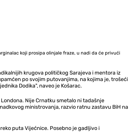
ginalac koji prosipa olinjale fraze, u nadi da će privući
radikalnijih krugova političkog Sarajeva i mentora iz
upamćen po svojim putovanjima, na kojima je, trošeći
sjednika Dodika", naveo je Košarac.
iz Londona.
Nije Crnatku smetalo ni tadašnje
rnadkovog ministrovanja, razvio ratnu zastavu BiH na
reko puta Vijećnice.
Posebno je gadljivo i