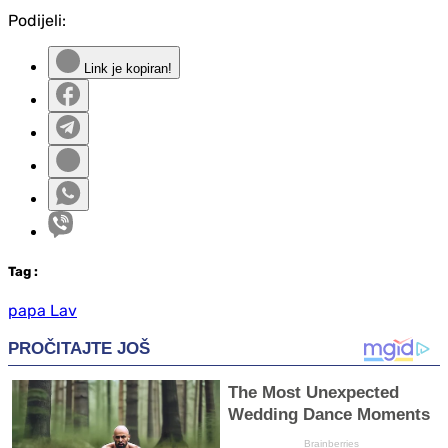
Podijeli:
Link je kopiran!
Tag
:
papa Lav