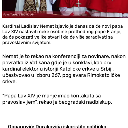
Kardinal Ladislav Nemet izjavio je danas da će novi papa
Lav XIV nastaviti neke osobine prethodnog pape Franje,
da će pokazati velike stvari i da će više sarađivati sa
pravoslavnim svijetom.
Nemet je to rekao na konferenciji za novinare, nakon
povratka iz Vatikana gdje je u konklavi, kao prvi
kardinal elektor u istoriji Katoličke crkve u Srbiji,
učestvovao u izboru 267. poglavara Rimokatoličke
crkve.
"Papa Lav XIV je manje imao kontakata sa
pravoslavljem", rekao je beogradski nadbiskup.
Goganović: Durakovića iskoristilo političko