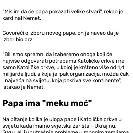
"Mislim da će papa pokazati velike stvari", rekao je
kardinal Nemet.
Govoreći o izboru novog pape, on je naveo da je
izbor bio brz.
"Bili smo spremni da izaberemo onoga koji će
najviše odgovarati potrebama Katoličke crkve i ne
samo Katoličke crkve, u kojoj je kršteno više od 1,4
milijarde ljudi, a koja je ipak organizacija, možda čak
i najveća na svijetu, koja pokriva sve kontinente",
istakao je Nemet.
Papa ima "meku moć"
Na pitanje kolika je uloga pape i Katoličke crkve u
svijetu kada imamo svjetska žarišta - Ukrajinu,
Gazu, ali i unutrašnje probleme u mnogim zemljama,