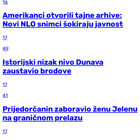
16
Amerikanci otvorili tajne arhive:
Novi NLO snimci šokiraju javnost
17
49
Istorijski nizak nivo Dunava
zaustavio brodove
17
41
Prijedorčanin zaboravio ženu Jelenu
na graničnom prelazu
17