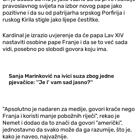
pravoslavnog svijeta na izbor novog pape jako
pozitivne i da su od patrijarha srpskog Porfirija i
ruskog Kirila stigle jako lijepe čestitke.
Kardinal je izrazio uvjerenje da će papa Lav XIV
nastaviti osobine pape Franje i da se to već sada
vidi, posebno po slobodi govora koju ima.
Sanja Marinković na ivici suza zbog jedne
pjevačice: ''Je l' vam sad jasno?''
"Apsolutno je nadaren za medije, govori kraće nego
Franja i koristi manje pobožnih riječi", rekao je
Nemet i dodao da to znači da govori "američki",
jednostavno da svako može da ga razumije, što je,
kako je naveo, najvažnije.