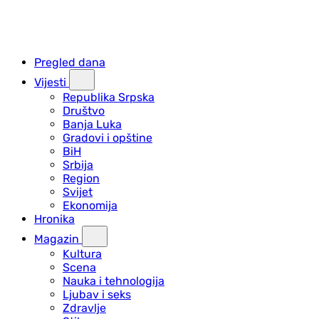
Pregled dana
Vijesti
Republika Srpska
Društvo
Banja Luka
Gradovi i opštine
BiH
Srbija
Region
Svijet
Ekonomija
Hronika
Magazin
Kultura
Scena
Nauka i tehnologija
Ljubav i seks
Zdravlje