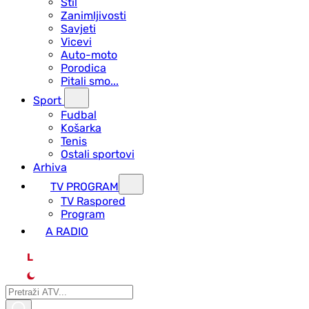
Stil
Zanimljivosti
Savjeti
Vicevi
Auto-moto
Porodica
Pitali smo...
Sport
Fudbal
Košarka
Tenis
Ostali sportovi
Arhiva
TV PROGRAM
ТV Raspored
Program
A RADIO
L