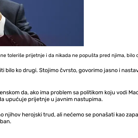
e toleriše prijetnje i da nikada ne popušta pred njima, bilo d
niti bilo ko drugi. Stojimo čvrsto, govorimo jasno i nas
nskom da, ako ima problem sa politikom koju vodi Mađars
 upućuje prijetnje u javnim nastupima.
mo njihov herojski trud, ali nećemo se ponašati kao zapa
rban.