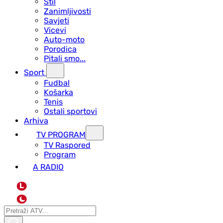
Stil
Zanimljivosti
Savjeti
Vicevi
Auto-moto
Porodica
Pitali smo...
Sport
Fudbal
Košarka
Tenis
Ostali sportovi
Arhiva
TV PROGRAM
ТV Raspored
Program
A RADIO
L