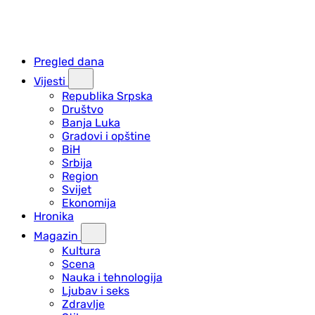
Pregled dana
Vijesti
Republika Srpska
Društvo
Banja Luka
Gradovi i opštine
BiH
Srbija
Region
Svijet
Ekonomija
Hronika
Magazin
Kultura
Scena
Nauka i tehnologija
Ljubav i seks
Zdravlje