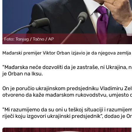
Mađarski premijer Viktor Orban izjavio je da njegova zemlja n
"Mađarska neće dozvoliti da je zastraše, ni Ukrajina, 
je Orban na Iksu.
On je poručio ukrajinskom predsjedniku Vladimiru Zele
otvoreno da kaže mađarskom rukovodstvu, umjesto da
"Mi razumijemo da su oni u teškoj situaciji i razumije
riječi koju izgovori ukrajinski predsjednik", dodao je O