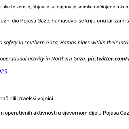
ojske te zemlje, objavile su najnovije snimke načinjene toko
užni dio Pojasa Gaze, hamasovci se kriju unutar zamrše
o safety in southern Gaza, Hamas hides within their intri
operational activity in Northern Gaza.
pic.twitter.com
023
činili izraelski vojnici.
 operativnih aktivnosti u sjevernom dijelu Pojasa Gaze