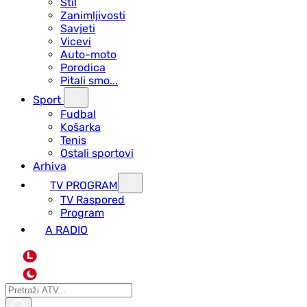
Stil
Zanimljivosti
Savjeti
Vicevi
Auto-moto
Porodica
Pitali smo...
Sport
Fudbal
Košarka
Tenis
Ostali sportovi
Arhiva
TV PROGRAM
ТV Raspored
Program
A RADIO
L