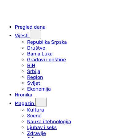
Pregled dana
Vijesti
Republika Srpska
Društvo
Banja Luka
Gradovi i opštine
BiH
Srbija
Region
Svijet
Ekonomija
Hronika
Magazin
Kultura
Scena
Nauka i tehnologija
Ljubav i seks
Zdravlje