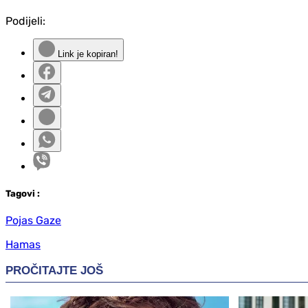
Podijeli:
Link je kopiran!
Tag
ovi
:
Pojas Gaze
Hamas