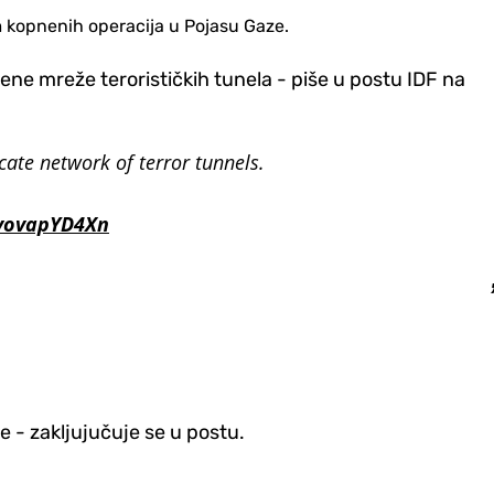
m kopnenih operacija u Pojasu Gaze.
ne mreže terorističkih tunela - piše u postu IDF na
cate network of terror tunnels.
/vovapYD4Xn
 - zakljujučuje se u postu.