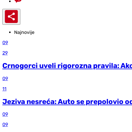
Najnovije
09
29
Crnogorci uveli rigorozna pravila: Ak
09
11
Jeziva nesreća: Auto se prepolovio od
09
09