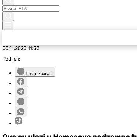
05.11.2023
11:32
Podijeli:
Link je kopiran!
Ovo su ulazi u Hamasove podzemne tune