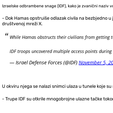
Izraelske odbrambene snage (IDF), kako je zvanični naziv v
- Dok Hamas opstruiše odlazak civila na bezbjedno u j
društvenoj mreži X.
While Hamas obstructs their civilians from getting t
IDF troops uncovered multiple access points during 
— Israel Defense Forces (@IDF)
November 5, 2
U okviru njega se nalazi snimci ulaza u tunele koje su na
- Trupe IDF su otkrile mnogobrojne ulazne tačke tokom