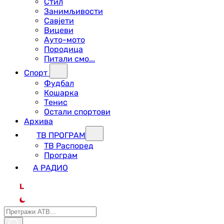
Стил
Занимљивости
Савјети
Вицеви
Ауто-мото
Породица
Питали смо...
Спорт
Фудбал
Кошарка
Тенис
Остали спортови
Архива
ТВ ПРОГРАМ
ТВ Распоред
Програм
А РАДИО
L