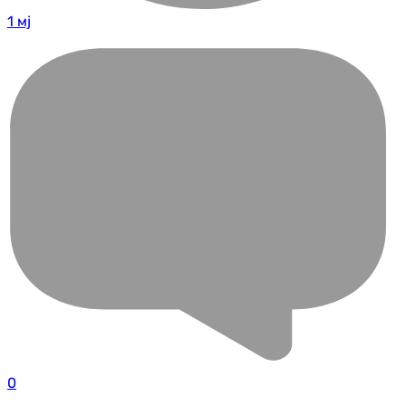
1 мј
0