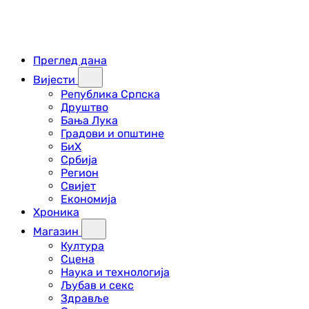
Преглед дана
Вијести
Република Српска
Друштво
Бања Лука
Градови и општине
БиХ
Србија
Регион
Свијет
Економија
Хроника
Магазин
Култура
Сцена
Наука и технологија
Љубав и секс
Здравље