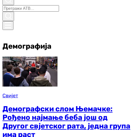
Демографија
Свијет
Демографски слом Њемачке:
Рођено најмање беба још од
Другог свјетског рата, једна група
има раст