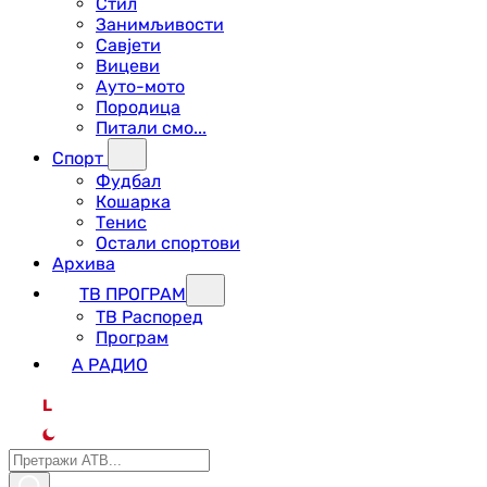
Стил
Занимљивости
Савјети
Вицеви
Ауто-мото
Породица
Питали смо...
Спорт
Фудбал
Кошарка
Тенис
Остали спортови
Архива
ТВ ПРОГРАМ
ТВ Распоред
Програм
А РАДИО
L