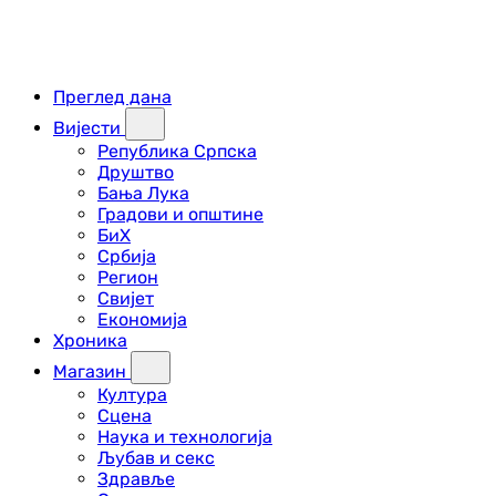
Преглед дана
Вијести
Република Српска
Друштво
Бања Лука
Градови и општине
БиХ
Србија
Регион
Свијет
Економија
Хроника
Магазин
Култура
Сцена
Наука и технологија
Љубав и секс
Здравље