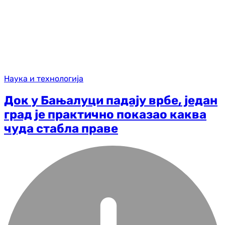
Наука и технологија
Док у Бањалуци падају врбе, један
град је практично показао каква
чуда стабла праве