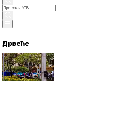
Дрвеће