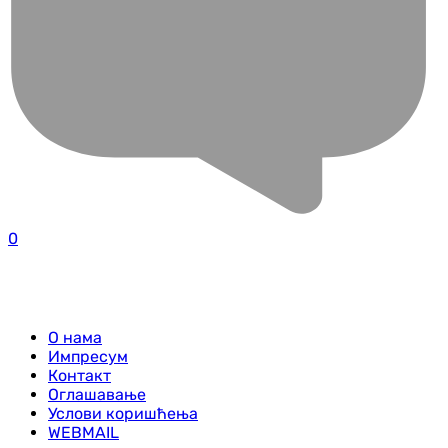
0
О нама
Импресум
Контакт
Оглашавање
Услови коришћења
WEBMAIL