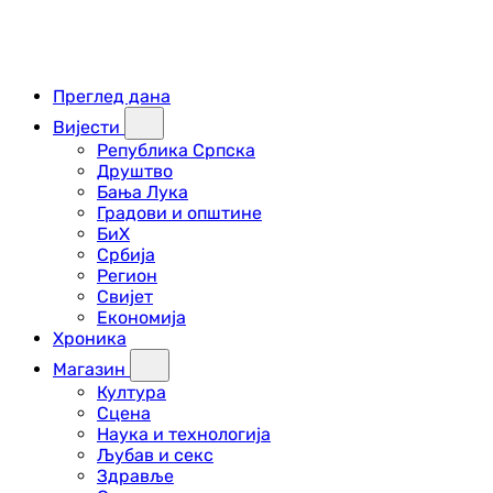
Преглед дана
Вијести
Република Српска
Друштво
Бања Лука
Градови и општине
БиХ
Србија
Регион
Свијет
Економија
Хроника
Магазин
Култура
Сцена
Наука и технологија
Љубав и секс
Здравље