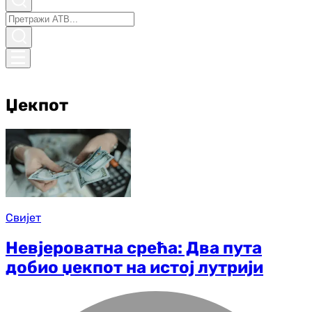
Џекпот
Свијет
Невјероватна срећа: Два пута
добио џекпот на истој лутрији