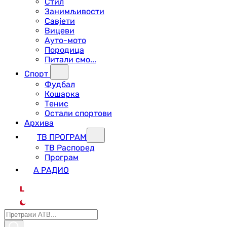
Стил
Занимљивости
Савјети
Вицеви
Ауто-мото
Породица
Питали смо...
Спорт
Фудбал
Кошарка
Тенис
Остали спортови
Архива
ТВ ПРОГРАМ
ТВ Распоред
Програм
А РАДИО
L