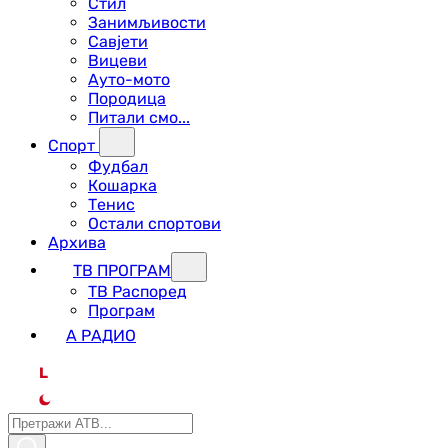
Стил
Занимљивости
Савјети
Вицеви
Ауто-мото
Породица
Питали смо...
Спорт
Фудбал
Кошарка
Тенис
Остали спортови
Архива
ТВ ПРОГРАМ
ТВ Распоред
Програм
А РАДИО
L