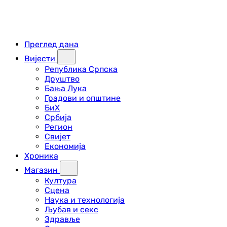
Преглед дана
Вијести
Република Српска
Друштво
Бања Лука
Градови и општине
БиХ
Србија
Регион
Свијет
Економија
Хроника
Магазин
Култура
Сцена
Наука и технологија
Љубав и секс
Здравље