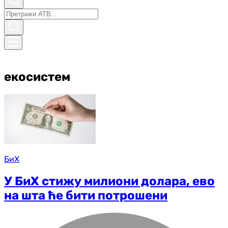
екосистем
БиХ
У БиХ стижу милиони долара, ево
на шта ће бити потрошени