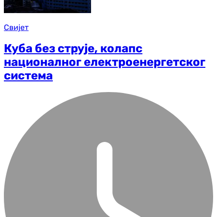
Свијет
Куба без струје, колапс
националног електроенергетског
система