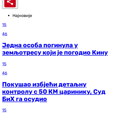
Најновије
15
46
Једна особа погинула у
земљотресу који је погодио Кину
15
46
Покушао избјећи детаљну
контролу с 50 КМ царинику, Суд
БиХ га осудио
15