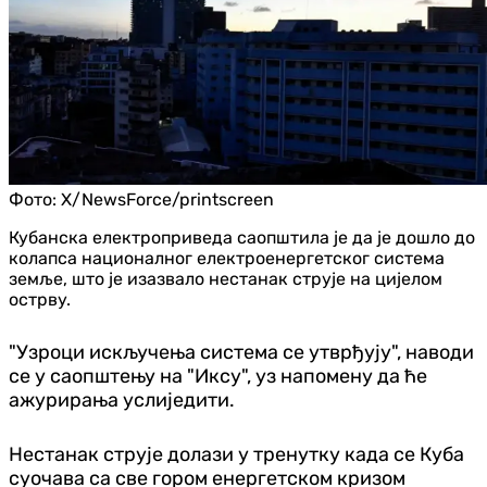
Фото:
X/NewsForce/printscreen
Кубанска електроприведа саопштила је да је дошло до
колапса националног електроенергетског система
земље, што је изазвало нестанак струје на цијелом
острву.
"Узроци искључења система се утврђују", наводи
се у саопштењу на "Иксу", уз напомену да ће
ажурирања услиједити.
Нестанак струје долази у тренутку када се Куба
суочава са све гором енергетском кризом