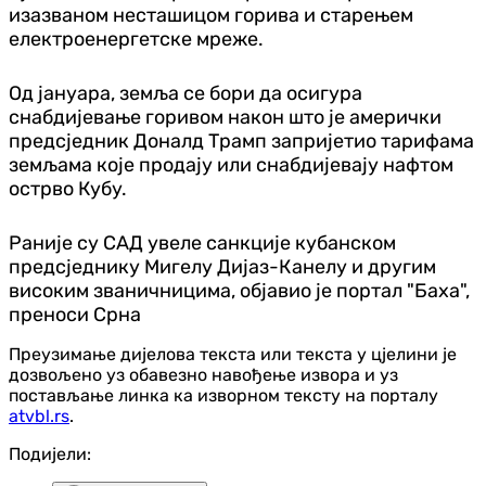
изазваном несташицом горива и старењем
електроенергетске мреже.
Од јануара, земља се бори да осигура
снабдијевање горивом након што је амерички
предсједник Доналд Трамп запријетио тарифама
земљама које продају или снабдијевају нафтом
острво Кубу.
Раније су САД увеле санкције кубанском
предсједнику Мигелу Дијаз-Канелу и другим
високим званичницима, објавио је портал "Баха",
преноси Срна
Преузимање дијелова текста или текста у цјелини је
дозвољено уз обавезно навођење извора и уз
постављање линка ка изворном тексту на порталу
atvbl.rs
.
Подијели: