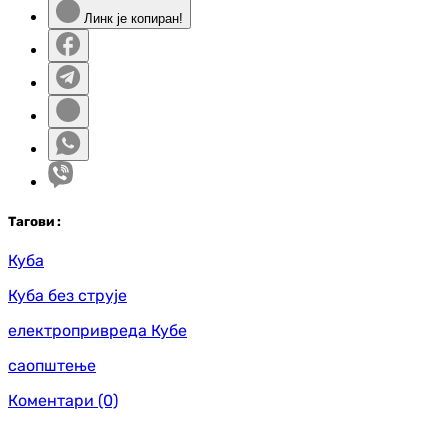
Линк је копиран!
Таг
ови
:
Куба
Куба без струје
електропривреда Кубе
саопштење
Коментари
(0)