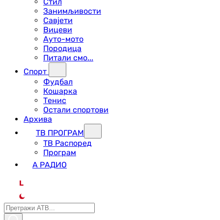
Стил
Занимљивости
Савјети
Вицеви
Ауто-мото
Породица
Питали смо...
Спорт
Фудбал
Кошарка
Тенис
Остали спортови
Архива
ТВ ПРОГРАМ
ТВ Распоред
Програм
А РАДИО
L