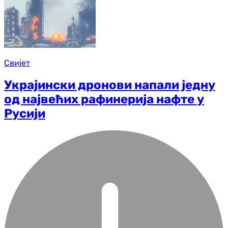
Свијет
Украјински дронови напали једну
од највећих рафинерија нафте у
Русији