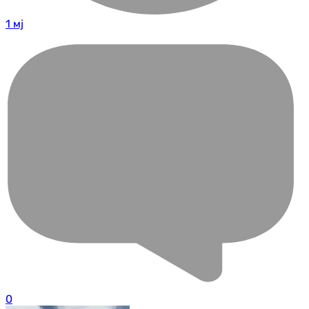
1 мј
0