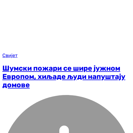
Свијет
Шумски пожари се шире јужном
Европом, хиљаде људи напуштају
домове