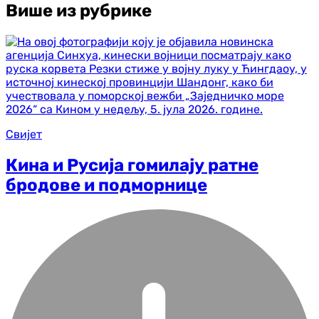
Више из рубрике
Свијет
Кина и Русија гомилају ратне
бродове и подморнице