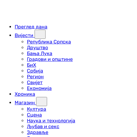
Преглед дана
Вијести
Република Српска
Друштво
Бања Лука
Градови и општине
БиХ
Србија
Регион
Свијет
Економија
Хроника
Магазин
Култура
Сцена
Наука и технологија
Љубав и секс
Здравље