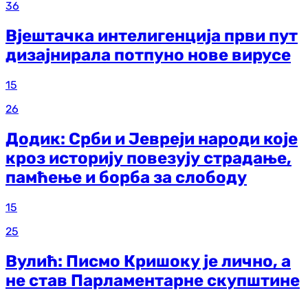
36
Вјештачка интелигенција први пут
дизајнирала потпуно нове вирусе
15
26
Додик: Срби и Јевреји народи које
кроз историју повезују страдање,
памћење и борба за слободу
15
25
Вулић: Писмо Кришоку је лично, а
не став Парламентарне скупштине