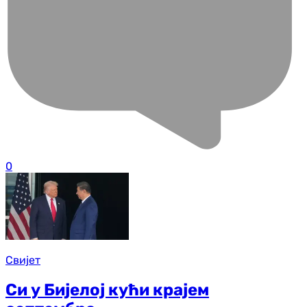
0
Свијет
Си у Бијелој кући крајем