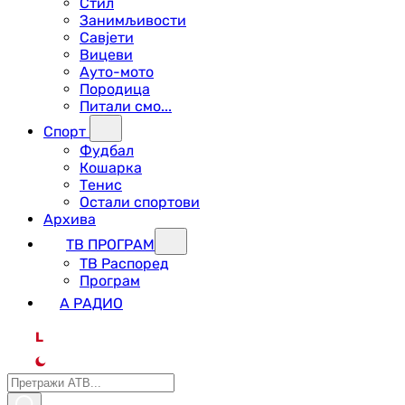
Стил
Занимљивости
Савјети
Вицеви
Ауто-мото
Породица
Питали смо...
Спорт
Фудбал
Кошарка
Тенис
Остали спортови
Архива
ТВ ПРОГРАМ
ТВ Распоред
Програм
А РАДИО
L