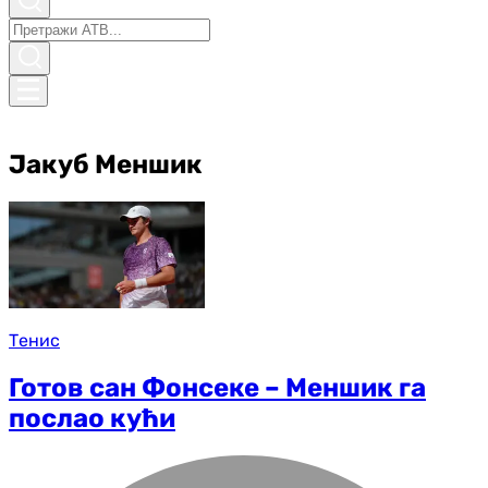
Јакуб Меншик
Тенис
Готов сан Фонсеке – Меншик га
послао кући