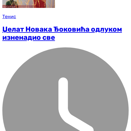
Тенис
Џелат Новака Ђоковића одлуком
изненадио све