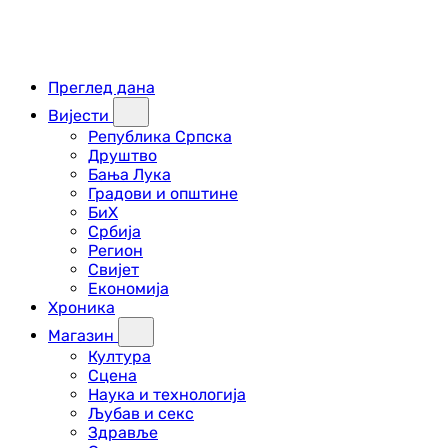
Преглед дана
Вијести
Република Српска
Друштво
Бања Лука
Градови и општине
БиХ
Србија
Регион
Свијет
Економија
Хроника
Магазин
Култура
Сцена
Наука и технологија
Љубав и секс
Здравље