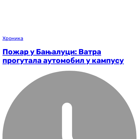
Хроника
Пожар у Бањалуци: Ватра
прогутала аутомобил у кампусу