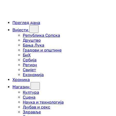
Преглед дана
Вијести
Република Српска
Друштво
Бања Лука
Градови и општине
БиХ
Србија
Регион
Свијет
Економија
Хроника
Магазин
Култура
Сцена
Наука и технологија
Љубав и секс
Здравље