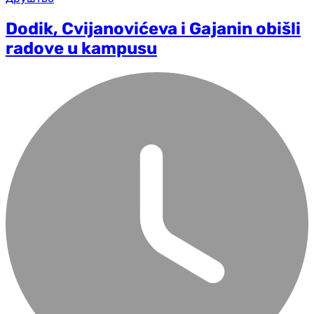
Dodik, Cvijanovićeva i Gajanin obišli
radove u kampusu