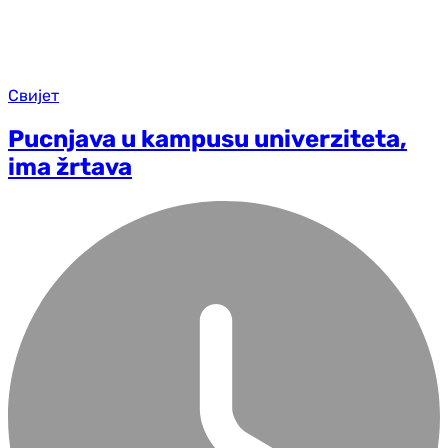
Свијет
Pucnjava u kampusu univerziteta,
ima žrtava