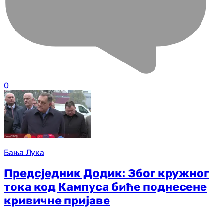
0
Бања Лука
Предсједник Додик: Због кружног
тока код Кампуса биће поднесене
кривичне пријаве