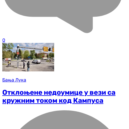
0
Бања Лука
Отклоњене недоумице у вези са
кружним током код Кампуса