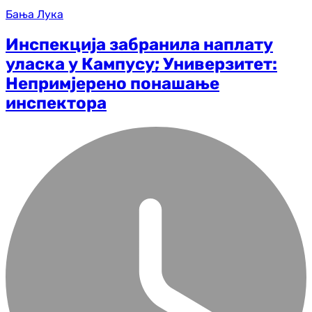
Бања Лука
Инспекција забранила наплату
уласка у Кампусу; Универзитет:
Непримјерено понашање
инспектора