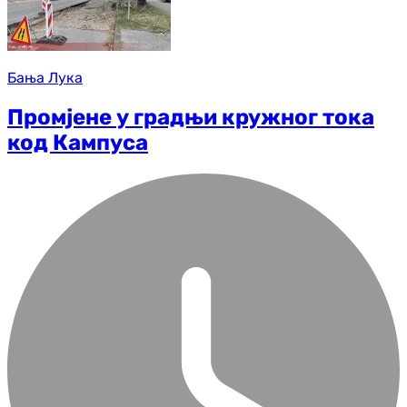
Бања Лука
Промјене у градњи кружног тока
код Кампуса