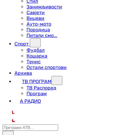
Стил
Занимљивости
Савјети
Вицеви
Ауто-мото
Породица
Питали смо...
Спорт
Фудбал
Кошарка
Тенис
Остали спортови
Архива
ТВ ПРОГРАМ
ТВ Распоред
Програм
А РАДИО
L