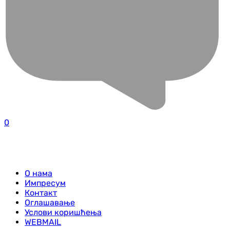
0
О нама
Импресум
Контакт
Оглашавање
Услови коришћења
WEBMAIL