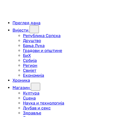
Преглед дана
Вијести
Република Српска
Друштво
Бања Лука
Градови и општине
БиХ
Србија
Регион
Свијет
Економија
Хроника
Магазин
Култура
Сцена
Наука и технологија
Љубав и секс
Здравље