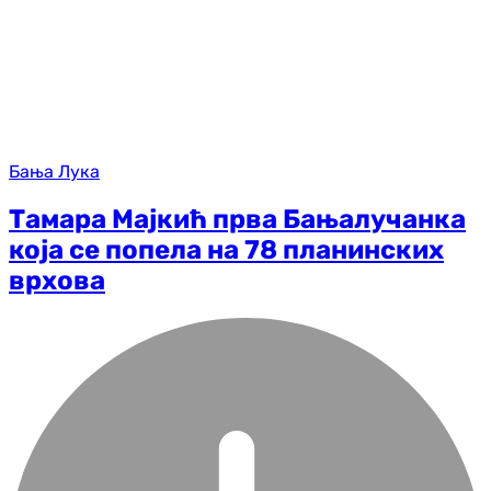
Бања Лука
Тамара Мајкић прва Бањалучанка
која се попела на 78 планинских
врхова