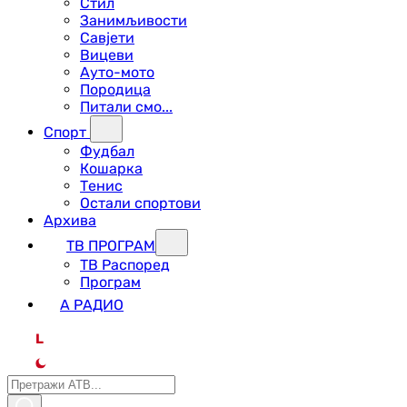
Стил
Занимљивости
Савјети
Вицеви
Ауто-мото
Породица
Питали смо...
Спорт
Фудбал
Кошарка
Тенис
Остали спортови
Архива
ТВ ПРОГРАМ
ТВ Распоред
Програм
А РАДИО
L