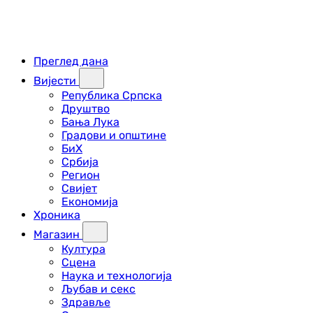
Преглед дана
Вијести
Република Српска
Друштво
Бања Лука
Градови и општине
БиХ
Србија
Регион
Свијет
Економија
Хроника
Магазин
Култура
Сцена
Наука и технологија
Љубав и секс
Здравље