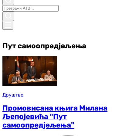
Пут самоопредјељења
Друштво
Промовисана књига Милана
Љепојевића "Пут
самоопредјељења"