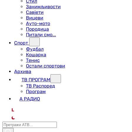
Стил
Занимљивости
Савјети
Вицеви
Ауто-мото
Породица
Питали смо...
Спорт
Фудбал
Кошарка
Тенис
Остали спортови
Архива
ТВ ПРОГРАМ
ТВ Распоред
Програм
А РАДИО
L