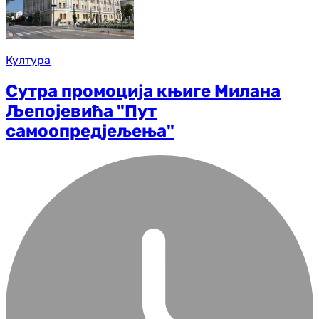
Култура
Сутра промоција књиге Милана
Љепојевића "Пут
самоопредјељења"