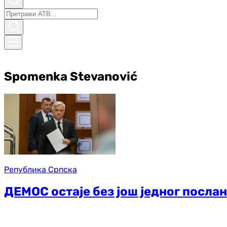
Spomenka Stevanović
Република Српска
ДЕМОС остаје без још једног посла