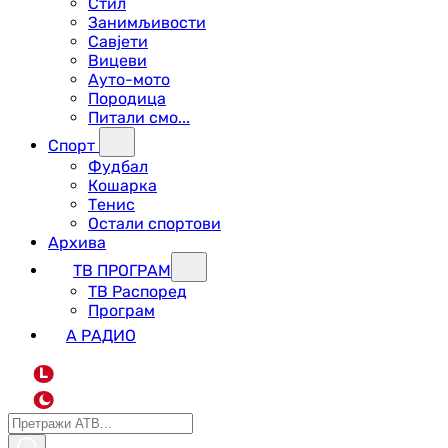
Стил
Занимљивости
Савјети
Вицеви
Ауто-мото
Породица
Питали смо...
Спорт
Фудбал
Кошарка
Тенис
Остали спортови
Архива
ТВ ПРОГРАМ
ТВ Распоред
Програм
А РАДИО
L