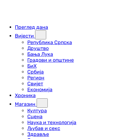
Преглед дана
Вијести
Република Српска
Друштво
Бања Лука
Градови и општине
БиХ
Србија
Регион
Свијет
Економија
Хроника
Магазин
Култура
Сцена
Наука и технологија
Љубав и секс
Здравље