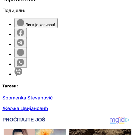
Подијели:
Линк је копиран!
Таг
ови
:
Spomenka Stevanović
Жељка Цвијановић