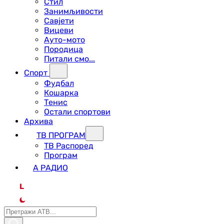
Стил
Занимљивости
Савјети
Вицеви
Ауто-мото
Породица
Питали смо...
Спорт
Фудбал
Кошарка
Тенис
Остали спортови
Архива
ТВ ПРОГРАМ
ТВ Распоред
Програм
А РАДИО
L