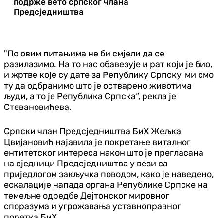
подрже вето српског члана
Предсједништва
"По овим питањима не би смјели да се
разилазимо. На то нас обавезује и рат који је био,
и жртве које су дате за Републику Српску, ми смо
ту да одбранимо што је остварено животима
људи, а то је Република Српска“, рекла је
Стевановићева.
Српски члан Предсједништва БиХ Жељка
Цвијановић најавила је покретање виталног
ентитетског интереса након што је прегласана
на сједници Предсједништва у вези са
приједлогом закључка поводом, како је наведено,
ескалације напада органа Републике Српске на
темељне одредбе Дејтонског мировног
споразума и угрожавања уставноправног
поретка БиХ.