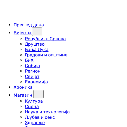
Преглед дана
Вијести
Република Српска
Друштво
Бања Лука
Градови и општине
БиХ
Србија
Регион
Свијет
Економија
Хроника
Магазин
Култура
Сцена
Наука и технологија
Љубав и секс
Здравље