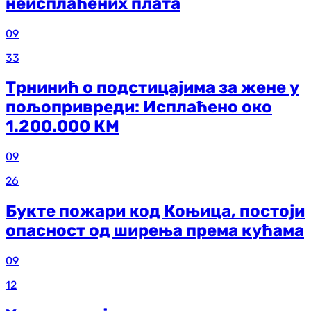
неисплаћених плата
09
33
Трнинић о подстицајима за жене у
пољопривреди: Исплаћено око
1.200.000 КМ
09
26
Букте пожари код Коњица, постоји
опасност од ширења према кућама
09
12