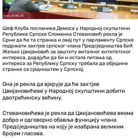
Шеф Клуба посланика Демоса у Народној скупштини
Републике Српске Споменка Стевановић рекла је
Срни да ће та странка и овај пут у парламенту Српске
подржати захтјев српског члана Предсједништва БиХ
Жељке Цвијановић за заштиту виталног ентитетског
интереса, додајући да би и остала питања од
интереса за Републику Српску требала да обједине
странке са сједништем у Српској.
Она је рекла да вјерује да ће захтјев
Цвијановићеве у Народној скупштини добити
двотрећинску већину.
Стевановићева је рекла да Цвијановићева веома
добро и одговорно обавља функцију члана
Предсједништва на коју је изабрана великим
бројем гласова.