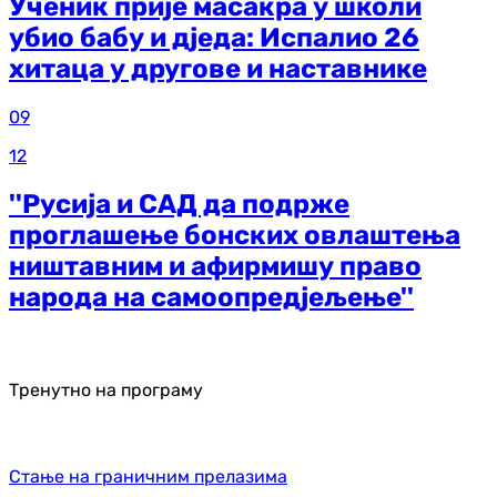
Ученик прије масакра у школи
убио бабу и дједа: Испалио 26
хитаца у другове и наставнике
09
12
''Русија и САД да подрже
проглашење бонских овлаштења
ништавним и афирмишу право
народа на самоопредјељење''
Тренутно на програму
Стање на граничним прелазима