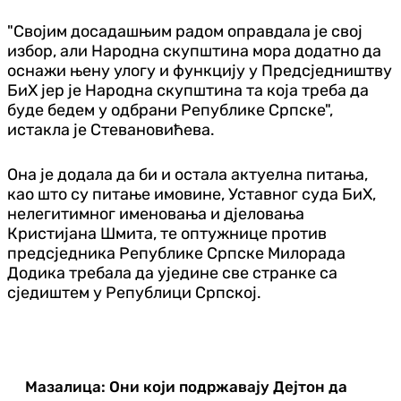
"Својим досадашњим радом оправдала је свој
избор, али Народна скупштина мора додатно да
оснажи њену улогу и функцију у Предсједништву
БиХ јер је Народна скупштина та која треба да
буде бедем у одбрани Републике Српске",
истакла је Стевановићева.
Она је додала да би и остала актуелна питања,
као што су питање имовине, Уставног суда БиХ,
нелегитимног именовања и дјеловања
Кристијана Шмита, те оптужнице против
предсједника Републике Српске Милорада
Додика требала да уједине све странке са
сједиштем у Републици Српској.
Мазалица: Они који подржавају Дејтон да