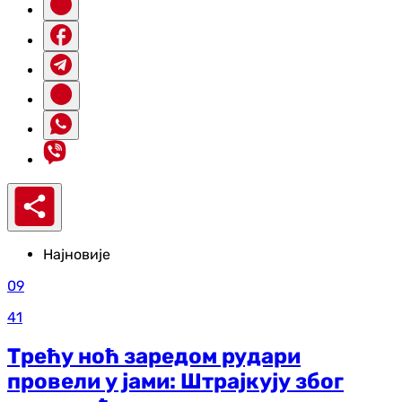
Најновије
09
41
Трећу ноћ заредом рудари
провели у јами: Штрајкују због