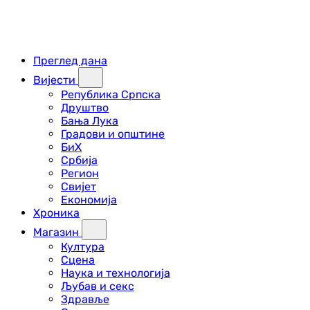
Преглед дана
Вијести
Република Српска
Друштво
Бања Лука
Градови и општине
БиХ
Србија
Регион
Свијет
Економија
Хроника
Магазин
Култура
Сцена
Наука и технологија
Љубав и секс
Здравље