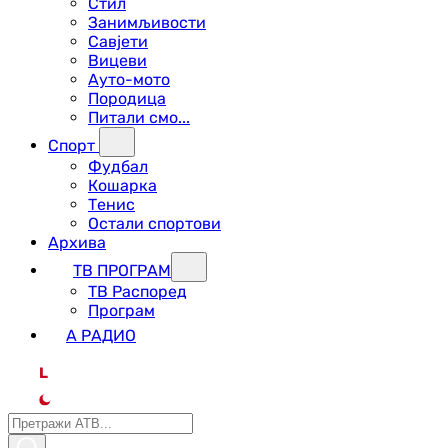
Стил
Занимљивости
Савјети
Вицеви
Ауто-мото
Породица
Питали смо...
Спорт
Фудбал
Кошарка
Тенис
Остали спортови
Архива
ТВ ПРОГРАМ
ТВ Распоред
Програм
А РАДИО
L