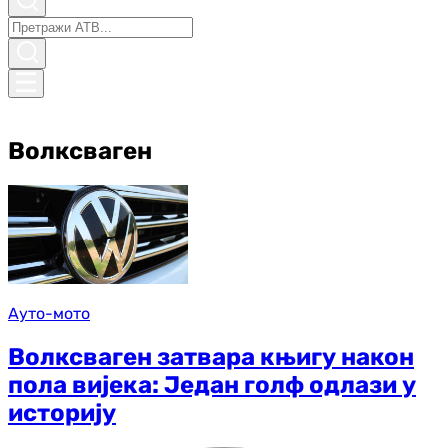
Волксваген
Ауто-мото
Волксваген затвара књигу након
пола вијека: Један голф одлази у
историју