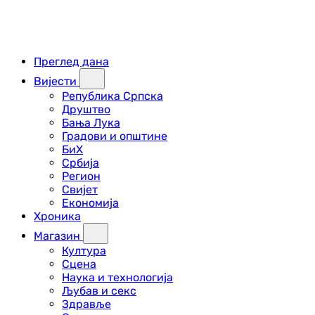
Преглед дана
Вијести
Република Српска
Друштво
Бања Лука
Градови и општине
БиХ
Србија
Регион
Свијет
Економија
Хроника
Магазин
Култура
Сцена
Наука и технологија
Љубав и секс
Здравље