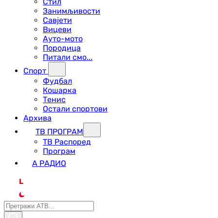
Стил
Занимљивости
Савјети
Вицеви
Ауто-мото
Породица
Питали смо...
Спорт
Фудбал
Кошарка
Тенис
Остали спортови
Архива
ТВ ПРОГРАМ
ТВ Распоред
Програм
А РАДИО
L