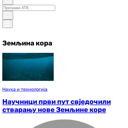
Земљина кора
Наука и технологија
Научници први пут свједочили
стварању нове Земљине коре