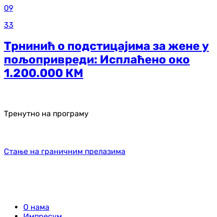
09
33
Трнинић о подстицајима за жене у
пољопривреди: Исплаћено око
1.200.000 КМ
Тренутно на програму
Стање на граничним прелазима
О нама
Импресум