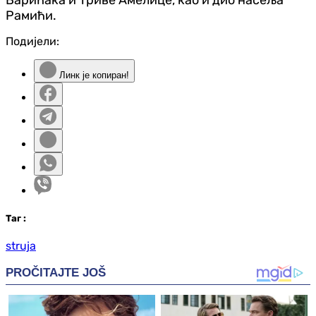
Рамићи.
Подијели:
Линк је копиран!
Таг
:
struja