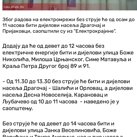
Због радова на електромрежи без струје ће од осам до
11 часова бити дијелови насеља Драгочај и
Пријаковци, саопштили су из “Електрокрајине”.
Додају да ће од девет до 12 часова без
електричне енергије бити и дијелови улица Боже
Николића, Милоша Црњанског, Симе Матавуља и
Краља Петра Другог број 89 и 91.
- Од 11.30 до 13.30 без струје ће бити и дијелови
насеља Драгочај - Шалићи и Орловац, а дијелови
насеља Десна Новоселија, Карановац и
Љубачево од 10 до 11 часова - наведено је у
саопштењу.
Без струје ће од девет до 14 часова бити и
дијелови улица Јанка Веселиновића, Боже
Варићака и Триве Амелице, као и дио насеља