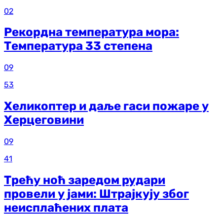
02
Рекордна температура мора:
Температура 33 степена
09
53
Хеликоптер и даље гаси пожаре у
Херцеговини
09
41
Трећу ноћ заредом рудари
провели у јами: Штрајкују због
неисплаћених плата