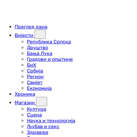
Преглед дана
Вијести
Република Српска
Друштво
Бања Лука
Градови и општине
БиХ
Србија
Регион
Свијет
Економија
Хроника
Магазин
Култура
Сцена
Наука и технологија
Љубав и секс
Здравље