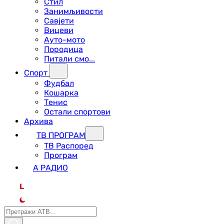
Стил
Занимљивости
Савјети
Вицеви
Ауто-мото
Породица
Питали смо...
Спорт
Фудбал
Кошарка
Тенис
Остали спортови
Архива
ТВ ПРОГРАМ
ТВ Распоред
Програм
А РАДИО
L