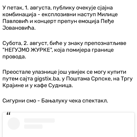
У петак, 1. августа, публику очекује сјајна
комбинација - експлозивни наступ Милице
Павловић и концерт препун емоција Пеђе
Јовановића.
Субота, 2. август, биће у знаку препознатљиве
"НЕГУЈМО ЖУРКЕ", која помијера границе
провода.
Преостале улазнице још увијек се могу купити
путем сајта gigstix.ba, у Поштама Српске, на Тргу
Крајине и у кафе Судница.
Сигурни смо - Бањалуку чека спектакл.