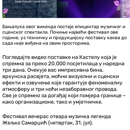
Бањалука овог викенда постаје епицентар музичког и
сценског спектакла. Почиње највећи фестивал ове
године, уз техничку и продукцијску поставку каква до
сада није виђена на овим просторима.
Погледајте видео поставке на Кастелу која је
спремна за преко 20.000 посјетилаца у наредна
три дана. Очекује вас импресивна бина,
врхунска расвјета, моћни визуелни и сценски
ефекти и озвучење које гарантује феноменалну
атмосферу и три ноћи незаборавног провода.
Све је спремно за догађај који помјера границе –
како организационе, тако и умјетничке.
Фестивал вечерас отвара музичка легенда
Жељко Самарџић (четвртак, 31. јул).