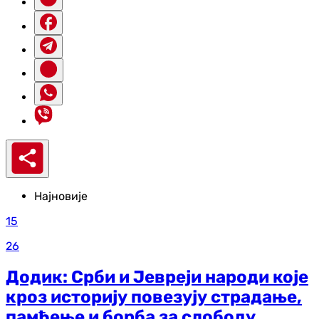
Најновије
15
26
Додик: Срби и Јевреји народи које
кроз историју повезују страдање,
памћење и борба за слободу