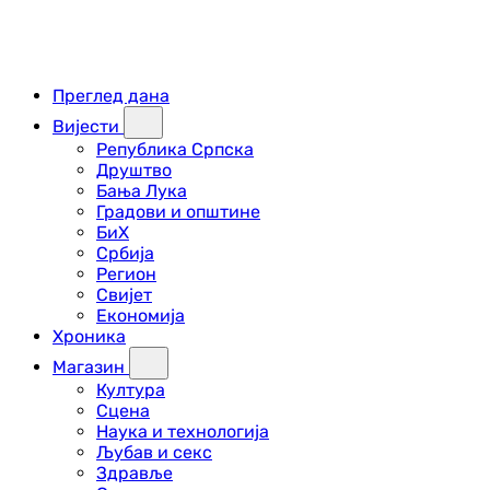
Преглед дана
Вијести
Република Српска
Друштво
Бања Лука
Градови и општине
БиХ
Србија
Регион
Свијет
Економија
Хроника
Магазин
Култура
Сцена
Наука и технологија
Љубав и секс
Здравље