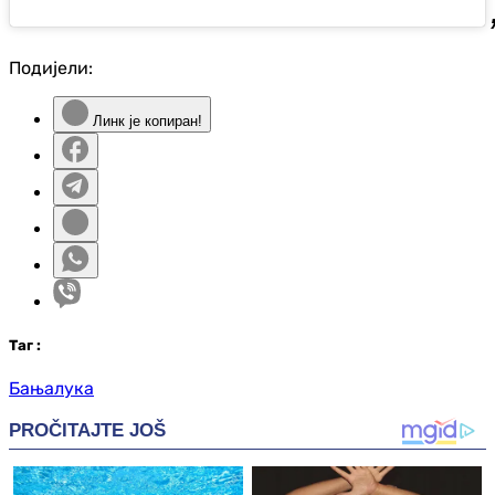
Подијели:
Линк је копиран!
Таг
:
Бањалука