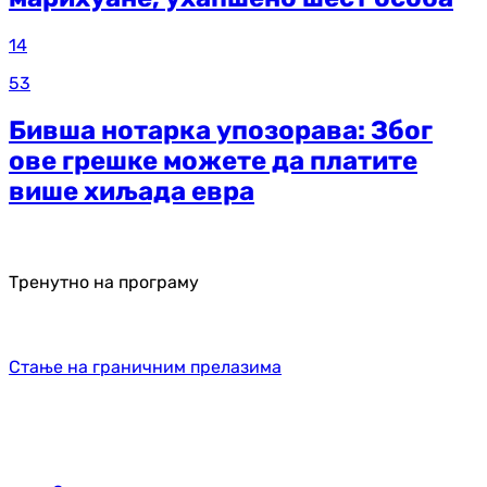
14
53
Бивша нотарка упозорава: Због
ове грешке можете да платите
више хиљада евра
Тренутно на програму
Стање на граничним прелазима