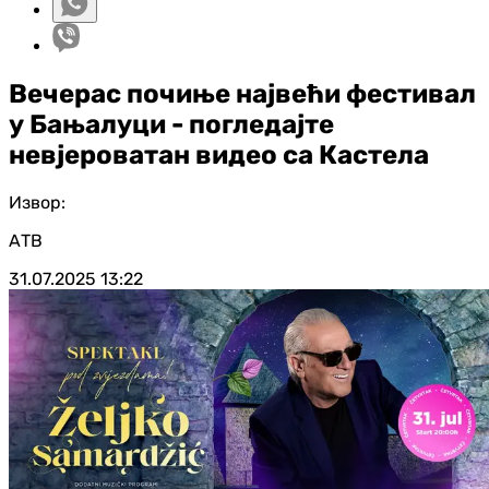
Вечерас почиње највећи фестивал
у Бањалуци - погледајте
невјероватан видео са Кастела
Извор:
АТВ
31.07.2025
13:22