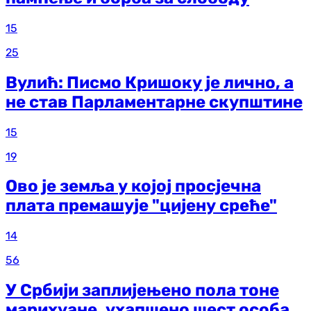
15
25
Вулић: Писмо Кришоку је лично, а
не став Парламентарне скупштине
15
19
Ово је земља у којој просјечна
плата премашује "цијену среће"
14
56
У Србији заплијењено пола тоне
марихуане, ухапшено шест особа