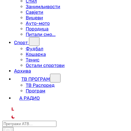
Стил
Занимљивости
Савјети
Вицеви
Ауто-мото
Породица
Питали смо...
Спорт
Фудбал
Кошарка
Тенис
Остали спортови
Архива
ТВ ПРОГРАМ
ТВ Распоред
Програм
А РАДИО
L