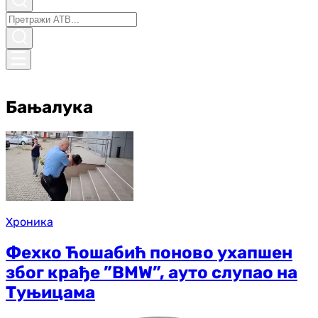
Бањалука
Хроника
Фехко Ћошабић поново ухапшен
због крађе ”BMW”, ауто слупао на
Туњицама