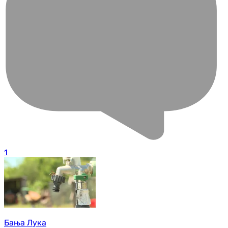
1
Бања Лука