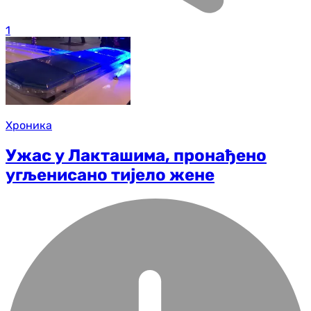
1
Хроника
Ужас у Лакташима, пронађено
угљенисано тијело жене