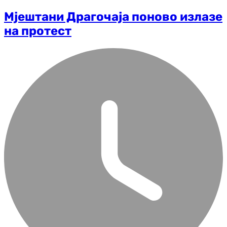
Мјештани Драгочаја поново излазе
на протест