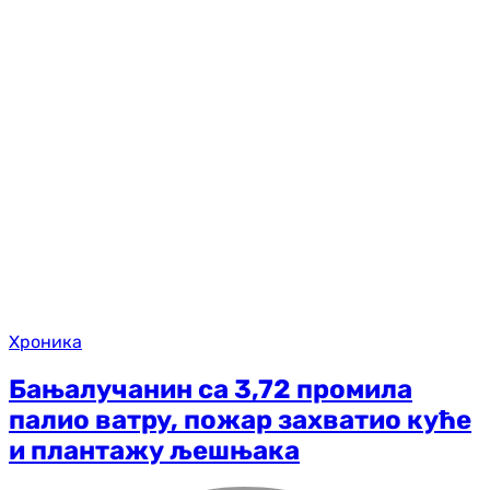
Хроника
Бањалучанин са 3,72 промила
палио ватру, пожар захватио куће
и плантажу љешњака