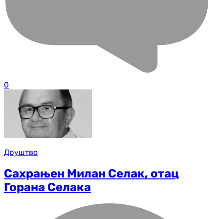
0
Друштво
Сахрањен Милан Селак, отац
Горана Селака