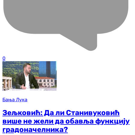
0
Бања Лука
Зељковић: Да ли Станивуковић
више не жели да обавља функцију
градоначелника?