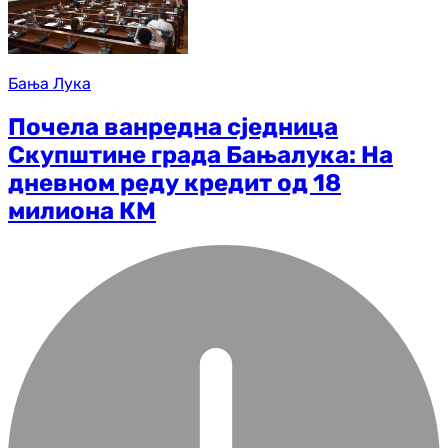
Бања Лука
Почела ванредна сједница
Скупштине града Бањалука: На
дневном реду кредит од 18
милиона КМ