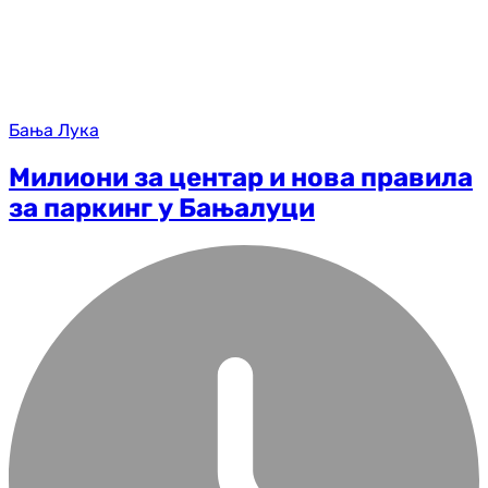
Бања Лука
Милиони за центар и нова правила
за паркинг у Бањалуци