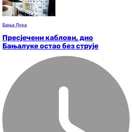
Бања Лука
Пресјечени каблови, дио
Бањалуке остао без струје