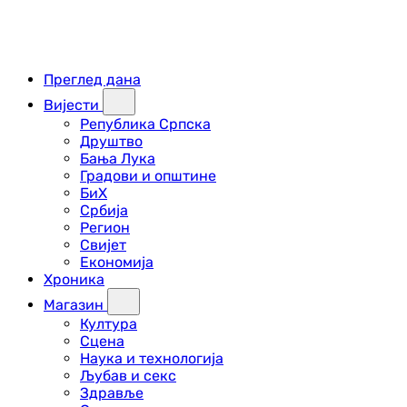
Преглед дана
Вијести
Република Српска
Друштво
Бања Лука
Градови и општине
БиХ
Србија
Регион
Свијет
Економија
Хроника
Магазин
Култура
Сцена
Наука и технологија
Љубав и секс
Здравље