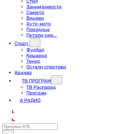
Стил
Занимљивости
Савјети
Вицеви
Ауто-мото
Породица
Питали смо...
Спорт
Фудбал
Кошарка
Тенис
Остали спортови
Архива
ТВ ПРОГРАМ
ТВ Распоред
Програм
А РАДИО
L