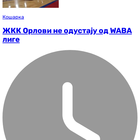
Кошарка
ЖКК Орлови не одустају од WABA
лиге