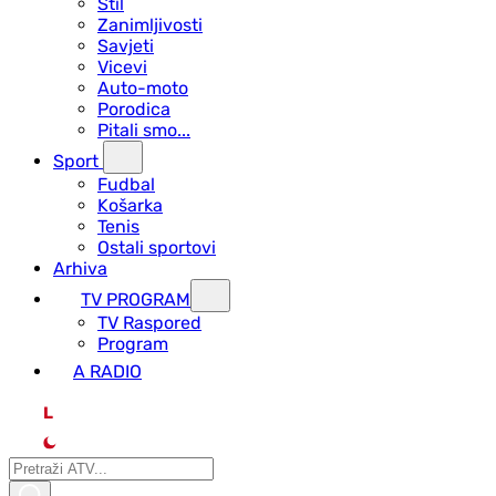
Stil
Zanimljivosti
Savjeti
Vicevi
Auto-moto
Porodica
Pitali smo...
Sport
Fudbal
Košarka
Tenis
Ostali sportovi
Arhiva
TV PROGRAM
ТV Raspored
Program
A RADIO
L