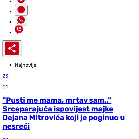
Najnovije
23
01
"Pusti me mama, mrtav sam.."
Srceparajuća ispovijest majke
Dejana Mitrovića koji je poginuo u
nesreći