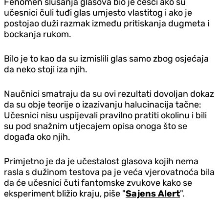
Fenomen slušanja glasova bio je češći ako su
učesnici čuli tuđi glas umjesto vlastitog i ako je
postojao duži razmak između pritiskanja dugmeta i
bockanja rukom.
Bilo je to kao da su izmislili glas samo zbog osjećaja
da neko stoji iza njih.
Naučnici smatraju da su ovi rezultati dovoljan dokaz
da su obje teorije o izazivanju halucinacija tačne:
Učesnici nisu uspijevali pravilno pratiti okolinu i bili
su pod snažnim utjecajem opisa onoga što se
događa oko njih.
Primjetno je da je učestalost glasova kojih nema
rasla s dužinom testova pa je veća vjerovatnoća bila
da će učesnici čuti fantomske zvukove kako se
eksperiment bližio kraju, piše "
Sajens Alert
".