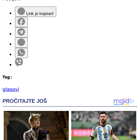
Link je kopiran!
Tag
:
glasovi