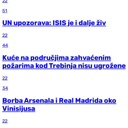
22
51
UN upozorava: ISIS je i dalje živ
22
44
Kuće na područjima zahvaćenim
požarima kod Trebinja nisu ugrožene
22
34
Borba Arsenala i Real Madrida oko
Vinisijusa
22