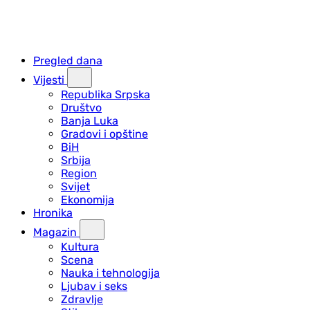
Pregled dana
Vijesti
Republika Srpska
Društvo
Banja Luka
Gradovi i opštine
BiH
Srbija
Region
Svijet
Ekonomija
Hronika
Magazin
Kultura
Scena
Nauka i tehnologija
Ljubav i seks
Zdravlje