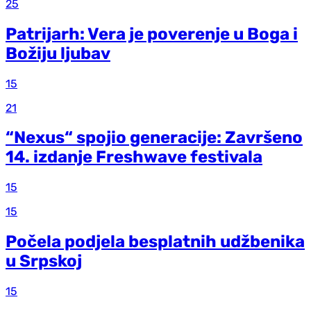
25
Patrijarh: Vera je poverenje u Boga i
Božiju ljubav
15
21
“Nexus“ spojio generacije: Završeno
14. izdanje Freshwave festivala
15
15
Počela podjela besplatnih udžbenika
u Srpskoj
15