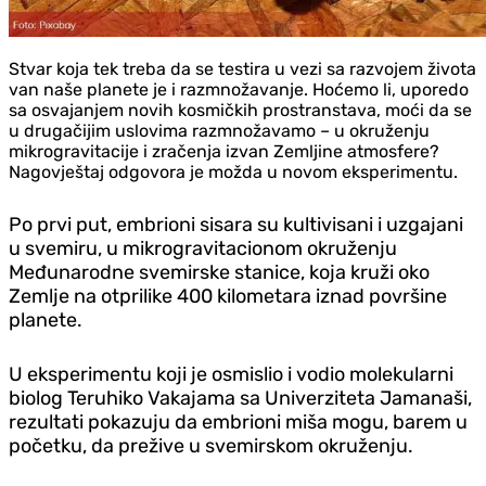
Stvar koja tek treba da se testira u vezi sa razvojem života
van naše planete je i razmnožavanje. Hoćemo li, uporedo
sa osvajanjem novih kosmičkih prostranstava, moći da se
u drugačijim uslovima razmnožavamo – u okruženju
mikrogravitacije i zračenja izvan Zemljine atmosfere?
Nagovještaj odgovora je možda u novom eksperimentu.
Po prvi put, embrioni sisara su kultivisani i uzgajani
u svemiru, u mikrogravitacionom okruženju
Međunarodne svemirske stanice, koja kruži oko
Zemlje na otprilike 400 kilometara iznad površine
planete.
U eksperimentu koji je osmislio i vodio molekularni
biolog Teruhiko Vakajama sa Univerziteta Jamanaši,
rezultati pokazuju da embrioni miša mogu, barem u
početku, da prežive u svemirskom okruženju.