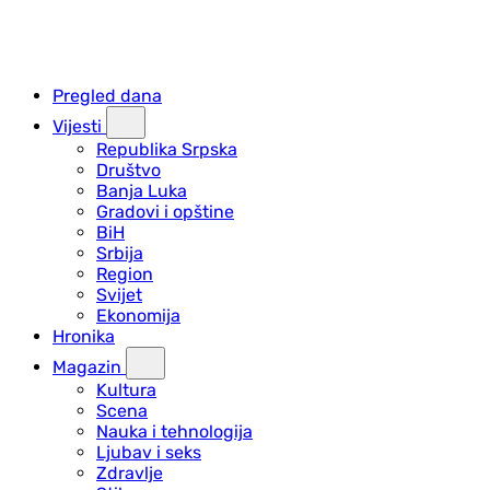
Pregled dana
Vijesti
Republika Srpska
Društvo
Banja Luka
Gradovi i opštine
BiH
Srbija
Region
Svijet
Ekonomija
Hronika
Magazin
Kultura
Scena
Nauka i tehnologija
Ljubav i seks
Zdravlje