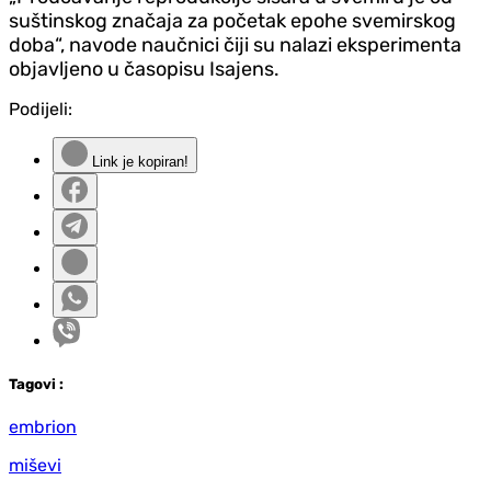
suštinskog značaja za početak epohe svemirskog
doba“, navode naučnici čiji su nalazi eksperimenta
objavljeno u časopisu Isajens.
Podijeli:
Link je kopiran!
Tag
ovi
:
embrion
miševi