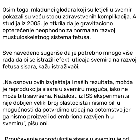
Osim toga, mladunci glodara koji su letjeli u svemir
pokazali su veću stopu zdravstvenih komplikacija. A
studija iz 2005. je otkrila da je gravitaciono
opterećenje neophodno za normalan razvoj
muskuloskeletnog sistema fetusa.
Sve navedeno sugeriše da je potrebno mnogo više
rada da bi se istražili efekti uticaja svemira na razvoj
fetusa sisara, kažu istraživači.
„Na osnovu ovih izvještaja i naših rezultata, možda
je reprodukcija sisara u svemiru moguća, iako ne
može biti savršena. Nažalost, iz ISS eksperimenta
nije dobijen veliki broj blastocista i nismo bili u
mogućnosti da potvrdimo uticaj na potomstvo jer
ga nismo proizveli od embriona razvijenih u
svemiru“, pišu oni.
„Proučavanje reprodukcije sisara u svemiru je od