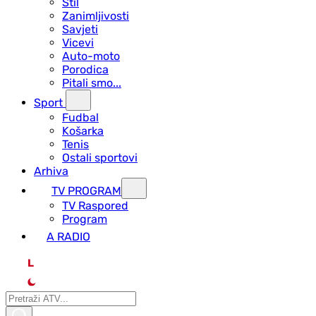
Stil
Zanimljivosti
Savjeti
Vicevi
Auto-moto
Porodica
Pitali smo...
Sport
Fudbal
Košarka
Tenis
Ostali sportovi
Arhiva
TV PROGRAM
ТV Raspored
Program
A RADIO
L