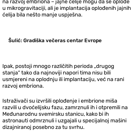
na razvoj embriona – jajne ćelije mogu da se oplode
u mikrogravitaciji, ali je implantacija oplođenih jajnih
ćelija bila nešto manje uspješna.
Šulić: Gradiška večeras centar Evrope
Ipak, postoji mnogo različitih perioda „drugog
stanja“ tako da najnoviji napori tima nisu bili
usmjereni na oplodnju ili implantaciju, već na rani
razvoj embriona.
Istraživači su izvršili oplođenje i embrione miša
razvili u dvoćelijsku fazu, zamrznuli ih i otpremili na
Međunarodnu svemirsku stanicu, kako bi ih
astronauti odmrznuli i uzgajali u specijalnoj mašini
dizajniranoj posebno za tu svrhu.