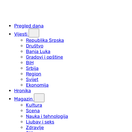
Pregled dana
Vijesti
Republika Srpska
Društvo
Banja Luka
Gradovi i opštine
BiH
Srbija
Region
Svijet
Ekonomija
Hronika
Magazin
Kultura
Scena
Nauka i tehnologija
Ljubav i seks
Zdravlje