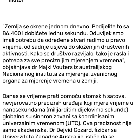
"Zemlja se okrene jednom dnevno. Podijelite to sa
86.400 i dobićete jednu sekundu. Oduvijek smo
imali potrebu da određene stvari radimo u pravo
vrijeme, od sadnje usjeva do složenijih društvenih
aktivnosti. Kako se društvo razvijalo, tako je rasla i
potreba za sve preciznijim mjerenjem vremena",
objašnjava dr Majkl Vouters iz australijskog
Nacionalnog instituta za mjerenje, zvaničnog
organa za mjerenje vremena u zemlji.
Danas se vrijeme prati pomoću atomskih satova,
nevjerovatno preciznih uređaja koji mjere vrijeme u
nanosekundama (milijarditim dijelovima sekunde) i
globalno su sinhronizovani sa koordinisanim
univerzalnim vremenom (UTC). Ova preciznost nije
samo akademska. Dr Dejvid Gozard, fizičar sa
Univerziteta Zapadne Australije, ističe da se