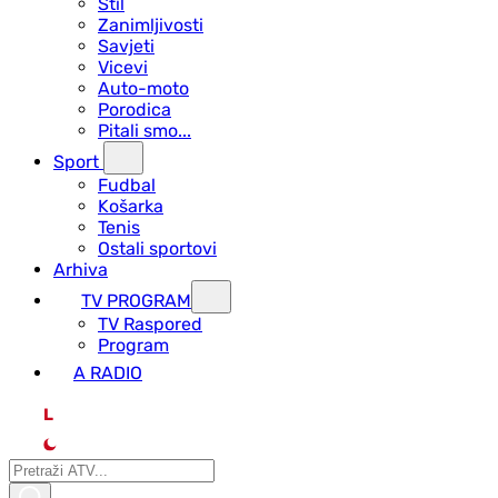
Stil
Zanimljivosti
Savjeti
Vicevi
Auto-moto
Porodica
Pitali smo...
Sport
Fudbal
Košarka
Tenis
Ostali sportovi
Arhiva
TV PROGRAM
ТV Raspored
Program
A RADIO
L