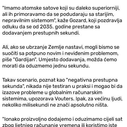
"Imamo atomske satove koji su daleko superiorniji,
ali ih primoravamo da se podudaraju sa starijim,
nepravilnim sistemom", kaže Gozard, koji pozdravlja
odluku da se od 2035. godine prestane sa
dodavanjem prestupnih sekundi.
Ali, ako se ubrzanje Zemlje nastavi, mogli bismo se
suočiti sa potpuno novim i neviđenim problemom,
piše "Gardijan". Umjesto dodavanja, možda ćemo
morati da oduzmemo jednu sekundu.
Takav scenario, poznat kao "negativna prestupna
sekunda", nikada nije testiran u praksi i mogao bi da
izazove probleme u globalnim računarskim
sistemima, upozorava Vouters. Ipak, za većinu ljudi,
nekoliko milisekundi ne znači apsolutno ništa.
"Ionako proizvoljno dodajemo i oduzimamo cijeli sat
zbog ljetnjeg računanje vremena ili koristimo iste