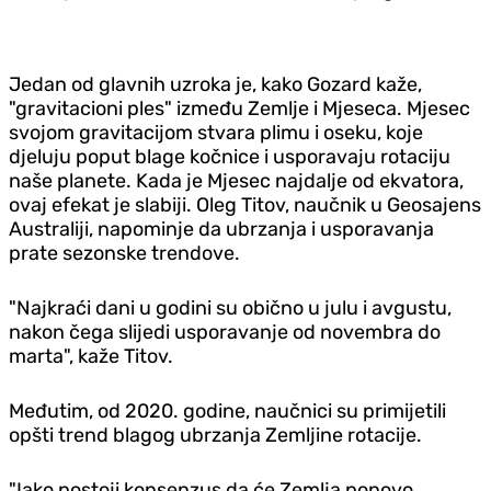
Jedan od glavnih uzroka je, kako Gozard kaže,
"gravitacioni ples" između Zemlje i Mjeseca. Mjesec
svojom gravitacijom stvara plimu i oseku, koje
djeluju poput blage kočnice i usporavaju rotaciju
naše planete. Kada je Mjesec najdalje od ekvatora,
ovaj efekat je slabiji. Oleg Titov, naučnik u Geosajens
Australiji, napominje da ubrzanja i usporavanja
prate sezonske trendove.
"Najkraći dani u godini su obično u julu i avgustu,
nakon čega slijedi usporavanje od novembra do
marta", kaže Titov.
Međutim, od 2020. godine, naučnici su primijetili
opšti trend blagog ubrzanja Zemljine rotacije.
"Iako postoji konsenzus da će Zemlja ponovo