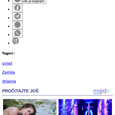
Link je kopiran!
Tag
ovi
:
svijet
Zemlja
Vrijeme