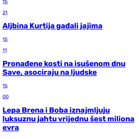
15
21
Aljbina Kurtija gađali jajima
15
11
Pronađene kosti na isušenom dnu
Save, asociraju na ljudske
15
00
Lepa Brena i Boba iznajmljuju
luksuznu jahtu vrijednu šest miliona
evra