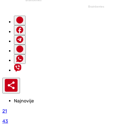
Najnovije
21
43