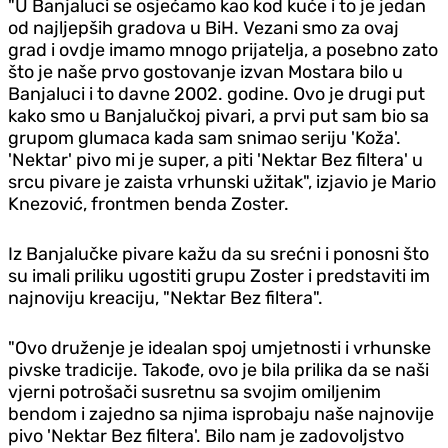
"U Banjaluci se osjećamo kao kod kuće i to je jedan
od najljepših gradova u BiH. Vezani smo za ovaj
grad i ovdje imamo mnogo prijatelja, a posebno zato
što je naše prvo gostovanje izvan Mostara bilo u
Banjaluci i to davne 2002. godine. Ovo je drugi put
kako smo u Banjalučkoj pivari, a prvi put sam bio sa
grupom glumaca kada sam snimao seriju 'Koža'.
'Nektar' pivo mi je super, a piti 'Nektar Bez filtera' u
srcu pivare je zaista vrhunski užitak", izjavio je Mario
Knezović, frontmen benda Zoster.
Iz Banjalučke pivare kažu da su srećni i ponosni što
su imali priliku ugostiti grupu Zoster i predstaviti im
najnoviju kreaciju, "Nektar Bez filtera".
"Ovo druženje je idealan spoj umjetnosti i vrhunske
pivske tradicije. Takođe, ovo je bila prilika da se naši
vjerni potrošači susretnu sa svojim omiljenim
bendom i zajedno sa njima isprobaju naše najnovije
pivo 'Nektar Bez filtera'. Bilo nam je zadovoljstvo