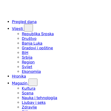
Pregled dana
Vijesti
Republika Srpska
Društvo
Banja Luka
Gradovi i opštine
BiH
Srbija
Region
Svijet
Ekonomija
Hronika
Magazin
Kultura
Scena
Nauka i tehnologija
Ljubav i seks
Zdravlje