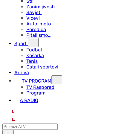
Stil
Zanimljivosti
Savjeti
Vicevi
Auto-moto
Porodica
Pitali smo...
Sport
Fudbal
Košarka
Tenis
Ostali sportovi
Arhiva
TV PROGRAM
ТV Raspored
Program
A RADIO
L