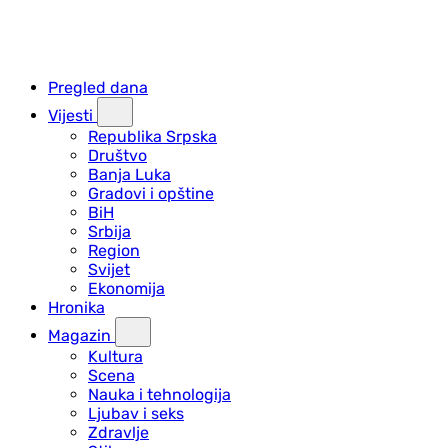
Pregled dana
Vijesti
Republika Srpska
Društvo
Banja Luka
Gradovi i opštine
BiH
Srbija
Region
Svijet
Ekonomija
Hronika
Magazin
Kultura
Scena
Nauka i tehnologija
Ljubav i seks
Zdravlje