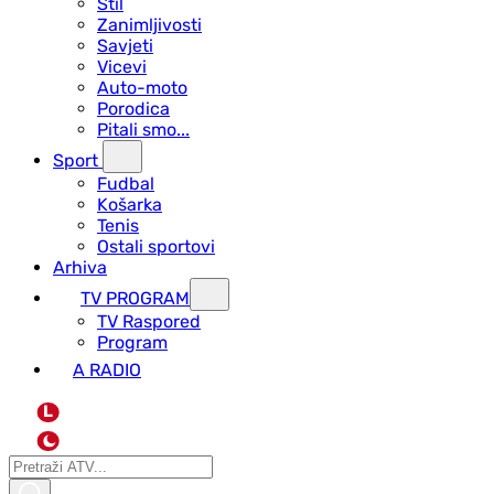
Stil
Zanimljivosti
Savjeti
Vicevi
Auto-moto
Porodica
Pitali smo...
Sport
Fudbal
Košarka
Tenis
Ostali sportovi
Arhiva
TV PROGRAM
ТV Raspored
Program
A RADIO
L