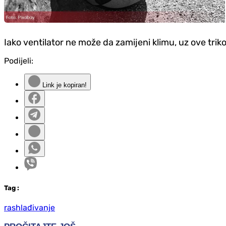
Iako ventilator ne može da zamijeni klimu, uz ove trik
Podijeli:
Link je kopiran!
Tag
:
rashlađivanje