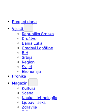
Pregled dana
Vijesti
Republika Srpska
Društvo
Banja Luka
Gradovi i opštine
BiH
Srbija
Region
Svijet
Ekonomija
Hronika
Magazin
Kultura
Scena
Nauka i tehnologija
Ljubav i seks
Zdravlje