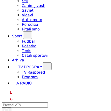
Stil
Zanimljivosti
Savjeti
Vicevi
Auto-moto
Porodica
Pitali smo...
Sport
Fudbal
Košarka
Tenis
Ostali sportovi
Arhiva
TV PROGRAM
ТV Raspored
Program
A RADIO
L