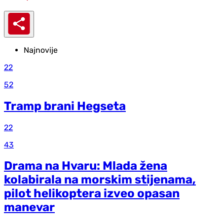
Najnovije
22
52
Tramp brani Hegseta
22
43
Drama na Hvaru: Mlada žena
kolabirala na morskim stijenama,
pilot helikoptera izveo opasan
manevar