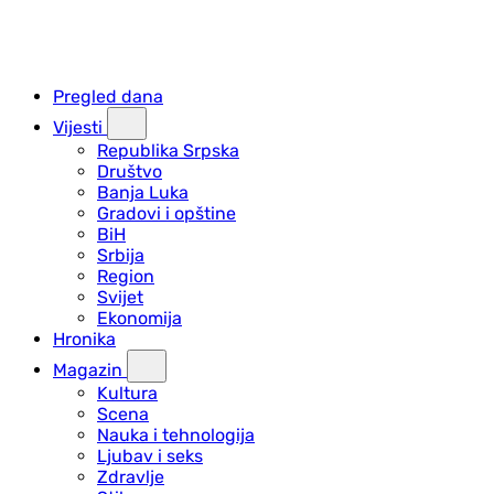
Pregled dana
Vijesti
Republika Srpska
Društvo
Banja Luka
Gradovi i opštine
BiH
Srbija
Region
Svijet
Ekonomija
Hronika
Magazin
Kultura
Scena
Nauka i tehnologija
Ljubav i seks
Zdravlje