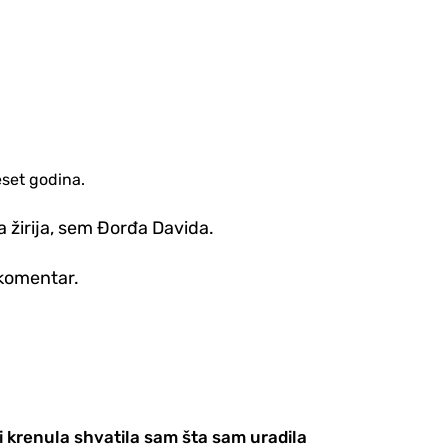
eset godina.
 žirija, sem Đorđa Davida.
z komentar.
 i krenula shvatila sam šta sam uradila