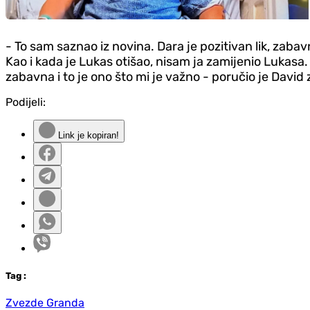
- To sam saznao iz novina. Dara je pozitivan lik, zabav
Kao i kada je Lukas otišao, nisam ja zamijenio Lukasa
zabavna i to je ono što mi je važno - poručio je David 
Podijeli:
Link je kopiran!
Tag
:
Zvezde Granda