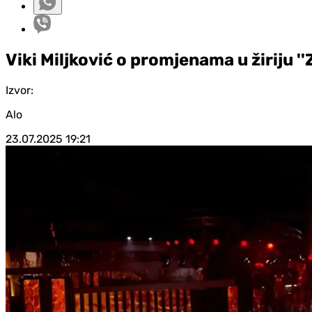
Viki Miljković o promjenama u žiriju ''
Izvor:
Alo
23.07.2025
19:21