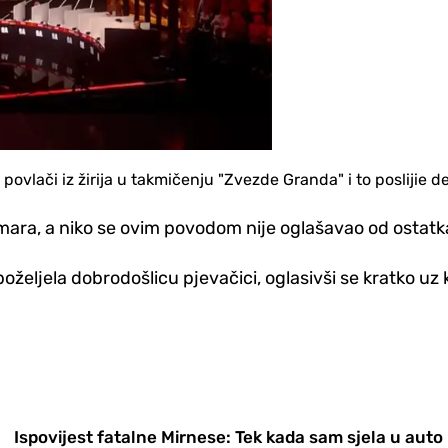
povlači iz žirija u takmičenju "Zvezde Granda" i to poslijie d
ara, a niko se ovim povodom nije oglašavao od ostatka
a poželjela dobrodošlicu pjevačici, oglasivši se kratko u
Ispovijest fatalne Mirnese: Tek kada sam sjela u auto