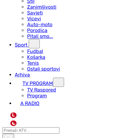
Stil
Zanimljivosti
Savjeti
Vicevi
Auto-moto
Porodica
Pitali smo...
Sport
Fudbal
Košarka
Tenis
Ostali sportovi
Arhiva
TV PROGRAM
ТV Raspored
Program
A RADIO
L